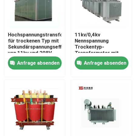
Hochspannungstransformator
11kv/0,4kv
für trockenen Typ mit
Nennspannung
Sekundärspannungseffizienz
Trockentyp-
von 11kv und 208V
Transformator mit
und Klasse H/F
Anfrage absenden
Anfrage absenden
Dämmungsgrad
Haus
Produkte
Über uns