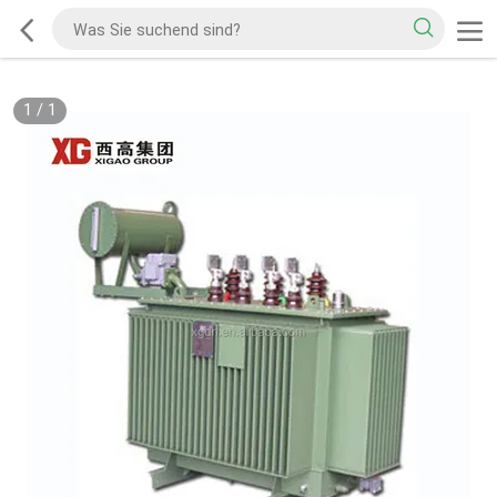
1
/
1