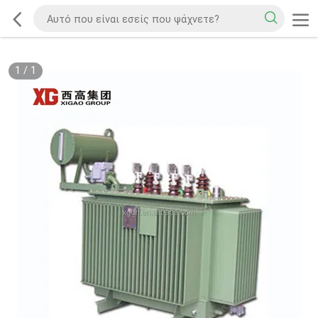
1
/
1