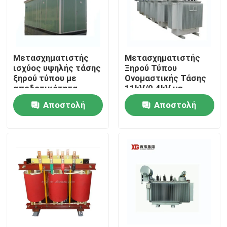
Μετασχηματιστής
Μετασχηματιστής
ισχύος υψηλής τάσης
Ξηρού Τύπου
ξηρού τύπου με
Ονομαστικής Τάσης
αποδοτικότητα
11kV/0.4kV με
δευτερογενούς
Επίπεδο Μόνωσης
Αποστολή
Αποστολή
τάσης 11kv και 208V
Κλάσης H/F
ερώτησης
ερώτησης
Σπίτι
Προϊόντα
Περίπου εμείς