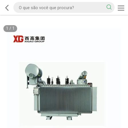
1
/
1