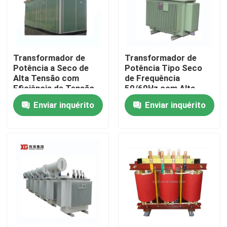
Transformador de
Transformador de
Potência a Seco de
Potência Tipo Seco
Alta Tensão com
de Frequência
Eficiência de Tensão
50/60Hz com Alta
Secundária de 11kv e
Tensão de 11kv 10kv
Enviar inquérito
Enviar inquérito
208V
6kv e Seguro do
Produto
Casa
Produtos
Sobre nós