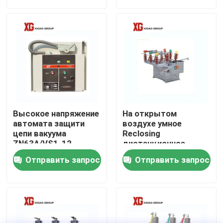
Путешествие фабрики
Проверка качества
Свяжитесь мы
Высокое напряжение
На открытом
Спросите цитату
автомата защити
воздухе умное
цепи вакуума
Reclosing
ZN63A/VS1-12
дистанционное
крытое 12kV SF6
управление
Переключатель перерыва нагрузки воздуха
Отправить запрос
Отправить запрос
переключателя
автомата защити
цепи вакуума
Переключатель перерыва нагрузки SF6
Свитчгеар распределения силы