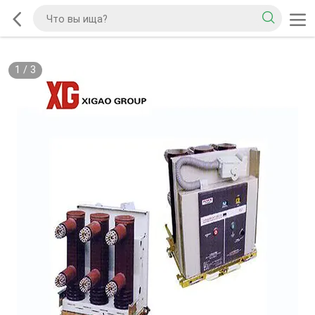
1
/
3