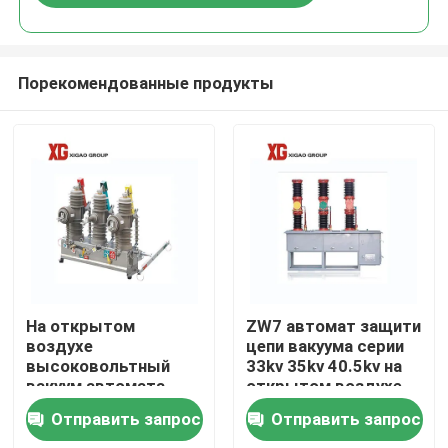
Порекомендованные продукты
Дом
На открытом
ZW7 автомат защити
воздухе
цепи вакуума серии
высоковольтный
33kv 35kv 40.5kv на
Продукты
вакуум автомата
открытом воздухе
защити цепи ZW32
Отправить запрос
Отправить запрос
О нас