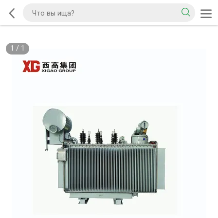
1
/
1