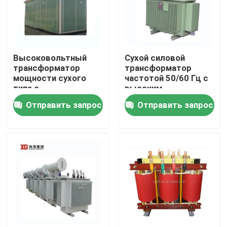
Высоковольтный
Сухой силовой
трансформатор
трансформатор
мощности сухого
частотой 50/60 Гц с
типа с
высоким
эффективностью
напряжением 11 кВ,
Отправить запрос
Отправить запрос
вторичного
10 кВ, 6 кВ и
напряжения 11 кВ и
страхованием
208 В
продукта
Дом
Продукты
О нас