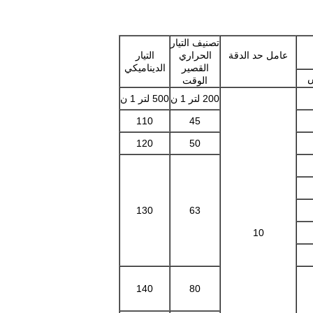
تصنيف التيار
عامل حد الدقة
الحراري
التيار
القصير
الديناميكي
الوقت
200 لتر 1 ن
500 لتر 1 ن
110
45
120
50
130
63
10
140
80