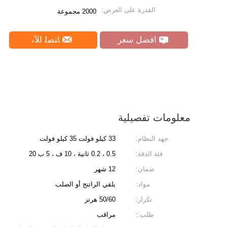
القدرة على العرض:
2000 مجموعة
افضل سعر
ﺎﺘﺼﻟ ﺍﻶﻧ
معلومات تفصيلية
جهد النظام:
33 كيلو فولت 35 كيلو فولت
فئة الدقة:
0.5 ، 0.2 ثانية ، 10 ف ، 5 ب 20
ضمان:
12 شهر
مواد:
يلقي الراتنج أو الصلب
تكرار:
50/60 هرتز
طلب::
مراقب