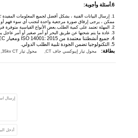
6.أسئلة وأجوبة:
1. إرسال البيانات الفنية ، بشكل أفضل لجميع المعلومات المفيدة ؛سنقدم توصية جيدة.
ممكن ، يرجى إرفاق صورة مرجعية واحدة لتجنب أي سوء فهم أو 
2. المهلة تعتمد على كمية الطلب.بعض الأنواع القياسية متوفرة في المخزون.خلاف ذلك ، سوف يستغرق الأمر من 3 إلى 15 يومًا.
3. عادة ما يتم شحنها عن طريق البحر أو أمر صغير أو أمر عاجل يمكننا أن نرسل لك عن طريق الجو.
4. جميع أنشطتنا معتمدة من ISO 14001: 2015 ومعيار IEC.
5. التكنولوجيا تضمن الجودة تلبية الطلب الدولي.
بطاقة:
محول تيار إيبوكسي جاف CT
,
محول تيار 35kv CT
,