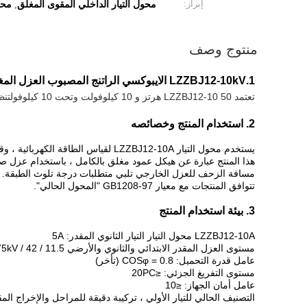
إبراز:
محول التيار الداخلي المقوى المغلق
محو
,
منتوج وصف
1.LZZBJ12-10kV الايبوكسي الراتنج المصبوب العزل المغلق بالكامل نوع المقوى الداخلي محول التيار
تعتمد LZZBJ12-10 50 هرتز و 10 كيلوفولت وتحت 10 كيلوفولت
نظ
2. استخدام المنتج وخصائصه
يستخدم محول التيار LZZBJ12-10A لقياس الطاقة الكهربائية ، وقياس التيار والمراقبة وحماية التتابع في تشغيل نظام الطاقة من 50 هرتز ، 10 كيلو فولت وما دون.
هذا المنتج عبارة عن هيكل عمود مغلق بالكامل ، باستخدام عزل ص
مسافة الزحف للعزل الخارجي تلبي متطلبات درجة تلوث الطبقة.
تتوافق المنتجات مع معيار GB1208-97 "المحول الحالي".
3. بيئة استخدام المنتج
LZZBJ12-10A محول التيار التيار الثانوي المقدر: 5A
مستوى العزل المقدر الابتدائي والثانوي والأرضي 11.5 / 42 / 75kV
عامل قدرة التحميل: COSφ = 0.8 (تأخر)
مستوى التفريغ الجزئي: ≤20PC
عامل أمان الجهاز: ≤10
التصنيف الحالي للتيار الأولي ، تركيبة دقيقة للمراحل والإخراج ال