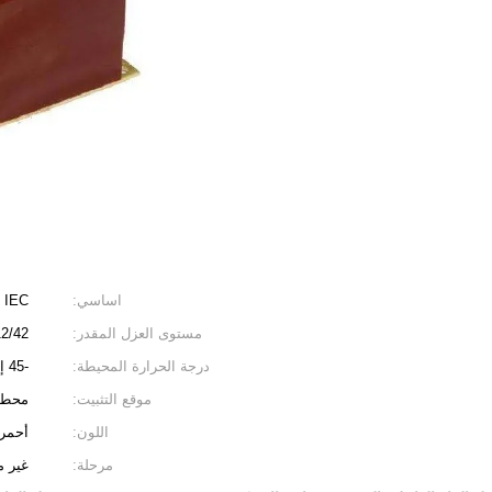
اساسي:
B ، IEC
مستوى العزل المقدر:
/42 / 75KV
درجة الحرارة المحيطة:
-45 إلى + 40 ℃
موقع التثبيت:
محطات
اللون:
أحمر
مرحلة:
غير م