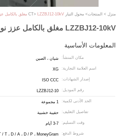
منزل
>
المنتجات
>
محول التيار CT
LZZBJ12-10kV مغلق بالكامل عزز نوع داخلي محول تيار الايبوكسي المصبوب
>
LZZBJ12-10kV مغلق بالكامل عزز نوع داخلي محول تيار الايبوكسي المصبوب
المعلومات الأساسية
مكان المنشأ:
شيان ، الصين
اسم العلامة التجارية:
XG
إصدار الشهادات:
ISO CCC
رقم الموديل:
LZZBJ12-10
الحد الأدنى لكمية:
1 مجموعة
تفاصيل التغليف:
حقيبة خشبية
وقت التسليم:
3-7 أيام
شروط الدفع:
L / C ، T / T ، D / A ، D / P ، MoneyGram ، ويس