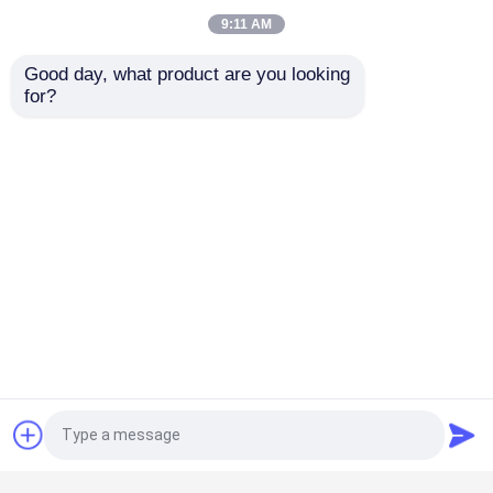
9:11 AM
Visite d'usine
Good day, what product are you looking 
for?
Contrôle de qualité
Contactez-nous
Demandez une citation
Commutateur de coupure de charge d'air
Commutateur de coupure de charge SF6
Mécanisme de distribution d'énergie