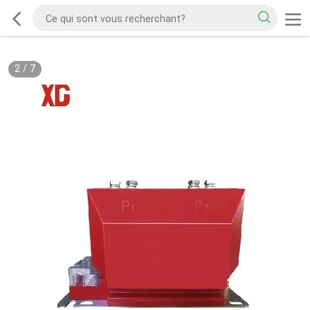
2
/
7