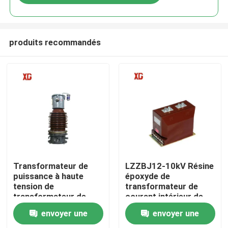
produits recommandés
Maison
Transformateur de
LZZBJ12-10kV Résine
puissance à haute
époxyde de
tension de
transformateur de
Produits
transformateur de
courant intérieur de
courant de LB6-110kV
type renforcé
envoyer une
envoyer une
CT
entièrement fermé
Au sujet de nous