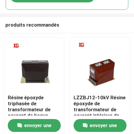
produits recommandés
Maison
Résine époxyde
LZZBJ12-10kV Résine
triphasée de
époxyde de
transformateur de
transformateur de
Produits
courant de bague
courant intérieur de
moulée LZZBJ9 10kV
type renforcé
envoyer une
envoyer une
entièrement fermé
Au sujet de nous