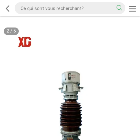
2
/
5