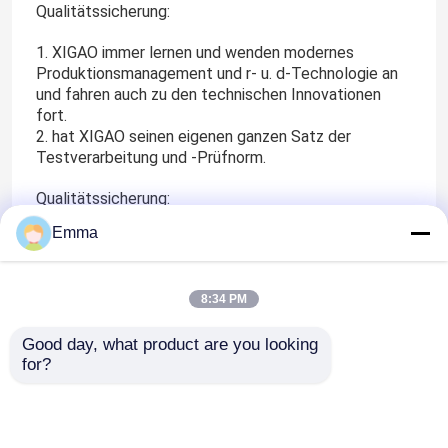
Qualitätssicherung:
1. XIGAO immer lernen und wenden modernes
Produktionsmanagement und r- u. d-Technologie an
und fahren auch zu den technischen Innovationen
fort.
2. hat XIGAO seinen eigenen ganzen Satz der
Testverarbeitung und -Prüfnorm.
Qualitätssicherung:
Emma
Alle Produkte hat internationale
Qualitätssicherungssystem-Authentisierung von
ISO9001 geführt: 2000, ISO14001: 2004, nationale
8:34 PM
obligatorische Bescheinigung CCC und Ohsas18001:
2007. , Gewannen CER-Zertifikat und andere im
Kugelmarkt, ganz Prüfberichte der nationalen H.V.-
Good day, what product are you looking 
for?
Elektrogeräte Qualitäts-Überwachungs-und
Inspektions-Mitte, die Zustands-Qualitäts-
Überwachung und Inspektions-Mitte. Wir haben
Glauben, dass unsere Produkte Kunden ermöglichen