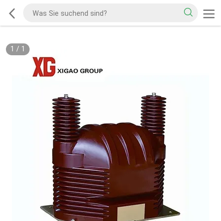
1
/
1