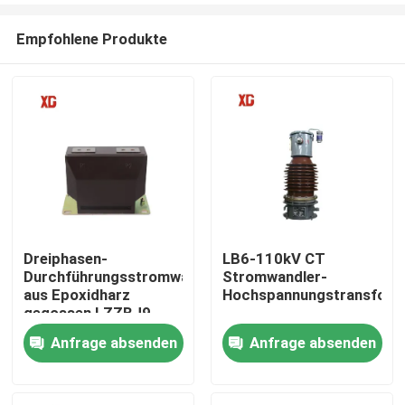
Empfohlene Produkte
Dreiphasen-
LB6-110kV CT
Durchführungsstromwandler
Stromwandler-
Haus
aus Epoxidharz
Hochspannungstransform
gegossen LZZBJ9
10kV
Anfrage absenden
Anfrage absenden
Produkte
Über uns