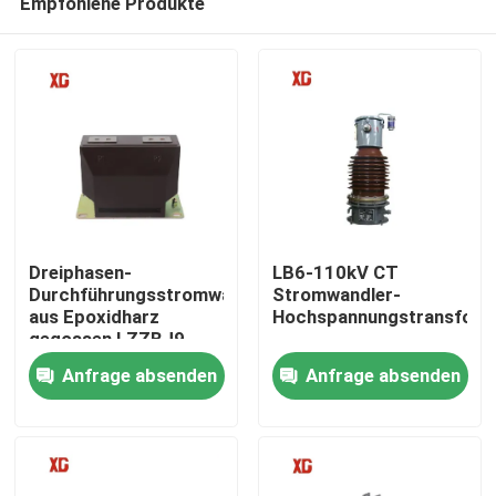
Empfohlene Produkte
Dreiphasen-
LB6-110kV CT
Durchführungsstromwandler
Stromwandler-
aus Epoxidharz
Hochspannungstransform
gegossen LZZBJ9
Haus
10kV
Anfrage absenden
Anfrage absenden
Produkte
Über uns