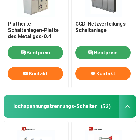
Fabrik-Ausflug
Plattierte
GGD-Netzverteilungs-
Schaltanlagen-Platte
Schaltanlage
des Metallgcs-0.4
Qualitätskontrolle
Bestpreis
Bestpreis
Treten Sie mit uns in Verbindung
Kontakt
Kontakt
Fordern Sie ein Zitat
Luft-Lasttrennschalter
Hochspannungstrennungs-Schalter
(53)
Lasttrennschalter SF6
Netzverteilungs-Schaltanlage