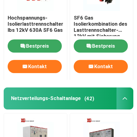
Hochspannungs-
SF6 Gas
Isolierlasttrennschalter
Isolierkombination des
lbs 12kV 630A SF6 Gas
Lasttrennschalter-
12kV mit Sicherung
Bestpreis
Bestpreis
Kontakt
Kontakt
Haus
Netzverteilungs-Schaltanlage
(42)
Produkte
Über uns