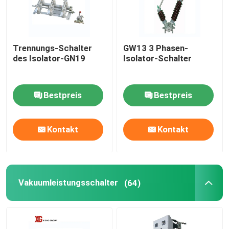
Hochspannungstrennungs-Schalter
Trennungs-Schalter
GW13 3 Phasen-
des Isolator-GN19
Isolator-Schalter
Vakuumleistungsschalter
Leistungsschalter SF6
Bestpreis
Bestpreis
Ct-Stromwandler
Kontakt
Kontakt
Pint-Transformator
Vakuumleistungsschalter
(64)
Maßeinheit CT Pint
Zink-Oxid-Überspannungsschutz