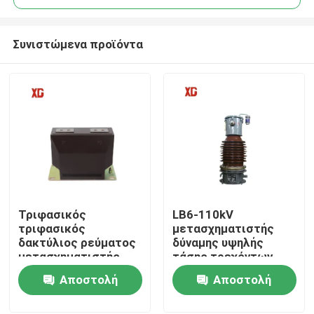
Συνιστώμενα προϊόντα
Τριφασικός
LB6-110kV
Σπίτι
τριφασικός
μετασχηματιστής
δακτύλιος ρεύματος
δύναμης υψηλής
μετασχηματιστής
τάσης τρεχόντων
Προϊόντα
εποξειδικής ρητίνης
μετασχηματιστών CT
Αποστολή
Αποστολή
χύτευση LZZBJ9
10kV
ερώτησης
ερώτησης
Περίπου εμείς