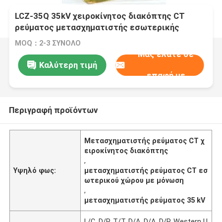
LCZ-35Q 35kV χειροκίνητος διακόπτης CT
ρεύματος μετασχηματιστής εσωτερικής
μόνωσης
MOQ：2-3 ΣΥΝΟΛΟ
Μας ελάτε σε
Καλύτερη τιμή
επαφή με
Περιγραφή προϊόντων
Μετασχηματιστής ρεύματος CT χ
ειροκίνητος διακόπτης
,
Υψηλό φως:
μετασχηματιστής ρεύματος CT εσ
ωτερικού χώρου με μόνωση
,
μετασχηματιστής ρεύματος 35 kV
L/C, D/P, T/T, D/A, D/A, D/P, Western U