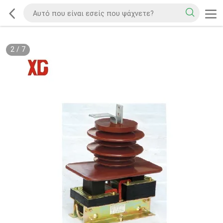
2
/
7