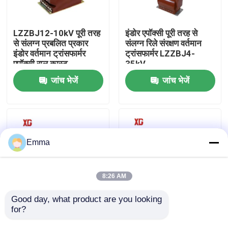
कारखाना भ्रमण
LZZBJ12-10kV पूरी तरह
इंडोर एपॉक्सी पूरी तरह से
से संलग्न प्रबलित प्रकार
संलग्न रिले संरक्षण वर्तमान
इंडोर वर्तमान ट्रांसफार्मर
ट्रांसफार्मर LZZBJ4-
गुणवत्ता नियंत्रण
एपॉक्सी राल कास्ट
35kV
जांच भेजें
जांच भेजें
संपर्क करें
एक उद्धरण की विनती करे
Emma
एयर लोड ब्रेक स्विच
8:26 AM
SF6 लोड ब्रेक स्विच
Good day, what product are you looking 
for?
एलसीजेड -35 क्यू 35 केवी
LZZW-10kV 50/60 HZ
मैनुअल स्विच सीटी वर्तमान
आउटडोर इलेक्ट्रॉनिक
बिजली वितरण स्विचगियर