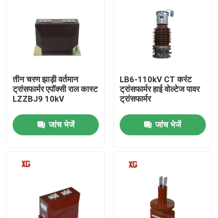
तीन चरण झाड़ी वर्तमान
LB6-110kV CT करंट
ट्रांसफार्मर एपॉक्सी राल कास्ट
ट्रांसफार्मर हाई वोल्टेज पावर
LZZBJ9 10kV
ट्रांसफार्मर
जांच भेजें
जांच भेजें
घर
उत्पादों
हमारे बारे में