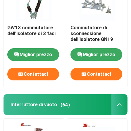
Commutatore ad alta tensione di sconnessione
GW13 commutatore
Commutatore di
dell'isolatore di 3 fasi
sconnessione
Interruttore di vuoto
dell'isolatore GN19
Interruttore SF6
Miglior prezzo
Miglior prezzo
Trasformatore corrente di CT
Contattaci
Contattaci
Trasformatore potenziale della pinta
Interruttore di vuoto
(64)
Contatore di CT pinta
Relé di massima dell'ossido di zinco