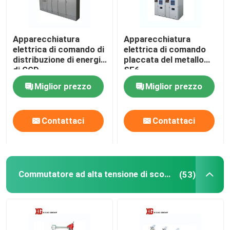
Giro della fabbrica
Apparecchiatura
Apparecchiatura
elettrica di comando di
elettrica di comando
distribuzione di energia
placcata del metallo
Controllo di qualità
di GGD
SF6
Miglior prezzo
Miglior prezzo
Contattici
Contattaci
Contattaci
Richieda una citazione
Commutatore di rottura di carico dell'aria
Commutatore ad alta tensione di sconnessione
(53)
Commutatore di rottura di carico SF6
Apparecchiatura elettrica di comando di distribuzione 