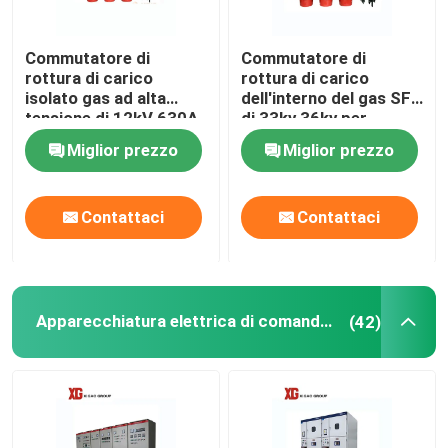
Commutatore di
Commutatore di
rottura di carico
rottura di carico
isolato gas ad alta
dell'interno del gas SF6
tensione di 12kV 630A
di 33kv 36kv per
SF6 libbre
distribuzione
Miglior prezzo
Miglior prezzo
secondaria
Contattaci
Contattaci
Casa
Apparecchiatura elettrica di comando di distribuzione di energia
(42)
Prodotti
Circa noi