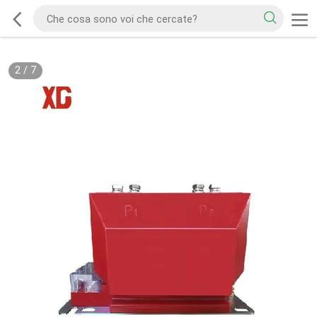
2
/
7