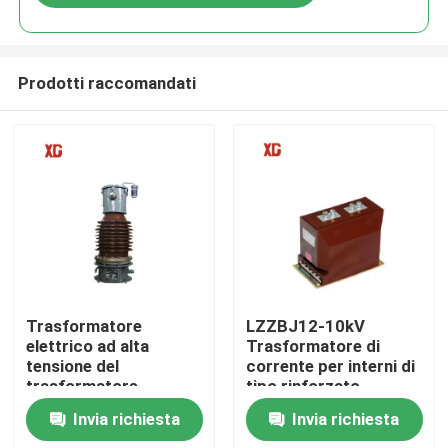
Prodotti raccomandati
Casa
Trasformatore
LZZBJ12-10kV
elettrico ad alta
Trasformatore di
tensione del
corrente per interni di
Prodotti
trasformatore
tipo rinforzato
corrente di LB6-
completamente
Invia richiesta
Invia richiesta
110kV CT
chiuso Resina
Circa noi
epossidica Cast