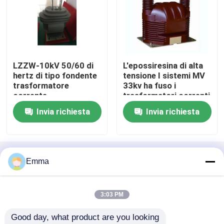
Commutatore ad alta tensione di sconnessione
Interruttore di vuoto
LZZW-10kV 50/60 di
L'epossiresina di alta
hertz di tipo fondente
tensione I sistemi MV
trasformatore
33kv ha fuso i
Interruttore SF6
corrente
trasformatori correnti
dell'epossiresina
1 fase
Invia richiesta
Invia richiesta
elettronica all'aperto
Trasformatore corrente di CT
Trasformatore potenziale della pinta
Casa
Circa noi
Contattaci
Desktop Site
Emma
Mappa del sito
Privacy Policy
Contatore di CT pinta
3:03 PM
Qualità
Commutatore di rottura di carico
Relé di massima dell'ossido di zinco
Good day, what product are you looking 
dell'aria
Fabbrica cinese.Copyright © 2025 Xi'an