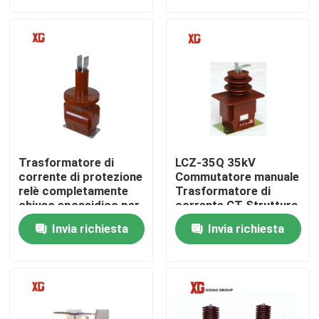
Giro della fabbrica
Controllo di qualità
Contattici
Trasformatore di
LCZ-35Q 35kV
Richieda una citazione
corrente di protezione
Commutatore manuale
relè completamente
Trasformatore di
chiuso epossidico per
corrente CT Struttura
interni LZZBJ4-35kV
isolata per interni
Commutatore di rottura di carico dell'aria
Invia richiesta
Invia richiesta
Commutatore di rottura di carico SF6
Apparecchiatura elettrica di comando di distribuzione 