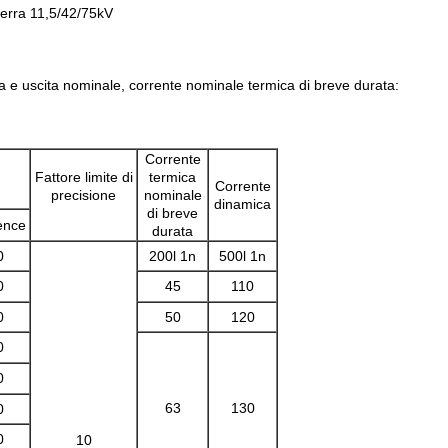
terra 11,5/42/75kV
a e uscita nominale, corrente nominale termica di breve durata:
Corrente
Fattore limite di
termica
Corrente
precisione
nominale
dinamica
di breve
ence
durata
0
200l 1n
500l 1n
0
45
110
0
50
120
0
0
63
130
0
0
10