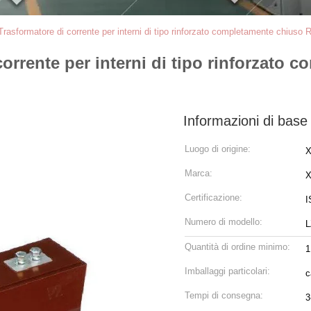
asformatore di corrente per interni di tipo rinforzato completamente chiuso 
rrente per interni di tipo rinforzato 
Informazioni di base
Luogo di origine:
X
Marca:
Certificazione:
I
Numero di modello:
L
Quantità di ordine minimo:
1
Imballaggi particolari:
c
Tempi di consegna:
3