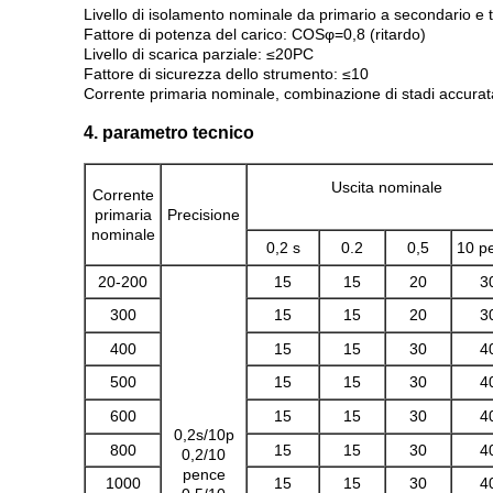
Livello di isolamento nominale da primario a secondario e 
Fattore di potenza del carico: COSφ=0,8 (ritardo)
Livello di scarica parziale: ≤20PC
Fattore di sicurezza dello strumento: ≤10
Corrente primaria nominale, combinazione di stadi accurat
4. parametro tecnico
Uscita nominale
Corrente
primaria
Precisione
nominale
0,2 s
0.2
0,5
10 p
20-200
15
15
20
3
300
15
15
20
3
400
15
15
30
4
500
15
15
30
4
600
15
15
30
4
0,2s/10p
800
15
15
30
4
0,2/10
pence
1000
15
15
30
4