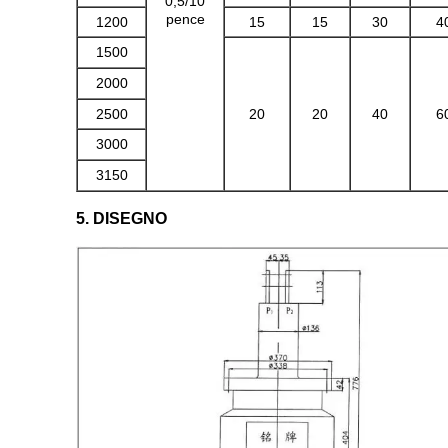
0,5/10
pence
1200
15
15
30
4
1500
2000
2500
20
20
40
6
3000
3150
5. DISEGNO