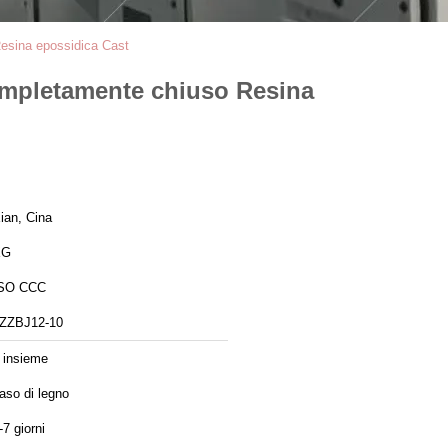
Resina epossidica Cast
completamente chiuso Resina
ian, Cina
XG
SO CCC
ZZBJ12-10
 insieme
aso di legno
-7 giorni