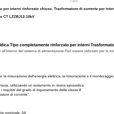
Fase:
e per interni rinforzato chiuso
Trasformatore di corrente per inter
,
nte CT LZZBJ12-10kV
ica Tipo completamente rinforzato per interni Trasformato
 all'interno del sistema di alimentazione.Può essere utilizzato per la mis
r la misurazione dell'energia elettrica, la misurazione e il monitoraggi
iusa, utilizzando un isolamento in resina epossidica.
i requisiti del grado di inquinamento della classe Ⅱ.
atore di corrente".
ria nominale: 5A