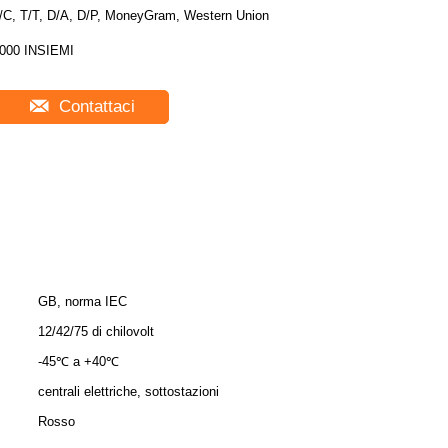
/C, T/T, D/A, D/P, MoneyGram, Western Union
000 INSIEMI
Contattaci
GB, norma IEC
:
12/42/75 di chilovolt
-45℃ a +40℃
centrali elettriche, sottostazioni
Rosso