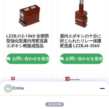
工場旅行
品質管理
LZZBJ12-10kV 全密閉
屋内エポキシの十分に
型強化型屋内用変流器
封じられたリレー保護
私達に連絡しなさい
エポキシ樹脂成型品
変流器 LZZBJ4-35kV
お問い合わせを送信
お問い合わせを送信
引用を要求しなさい
空力荷重の壊れ目スイッチ
Emma
SF6負荷壊れ目スイッチ
10:11 AM
電力配分の開閉装置