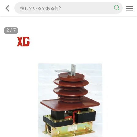
2
/
7