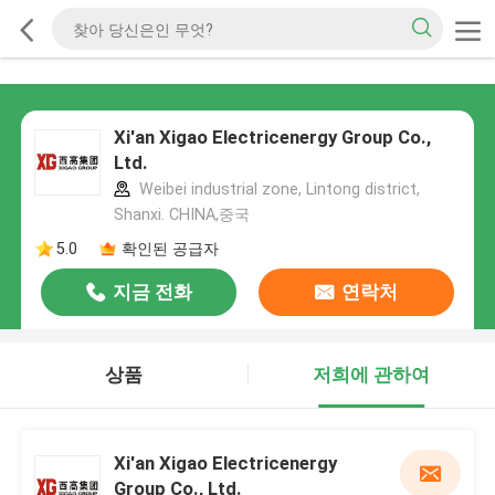
Xi'an Xigao Electricenergy Group Co.,
Ltd.
Weibei industrial zone, Lintong district,
Shanxi. CHINA,중국
5.0
확인된 공급자
지금 전화
연락처
상품
저희에 관하여
Xi'an Xigao Electricenergy
Group Co., Ltd.