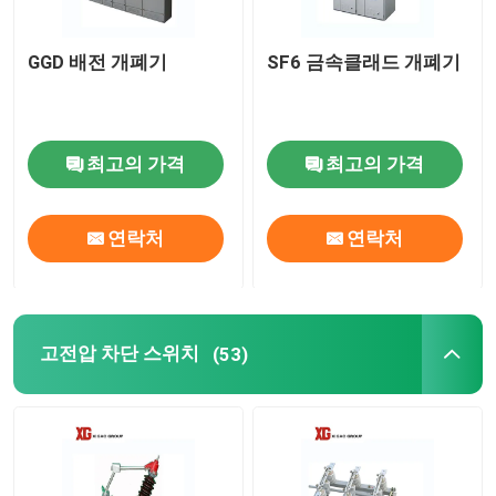
GGD 배전 개폐기
SF6 금속클래드 개폐기
공장 여행
품질 관리
최고의 가격
최고의 가격
연락주세요
연락처
연락처
인용문을 요구하세요
공기 짐 틈 스위치
고전압 차단 스위치
(53)
SF6 부하 분할
전원 분배 개폐기