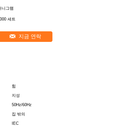
머니그램
2000 세트
지금 연락
힘
지성
50Hz/60Hz
집 밖의
IEC