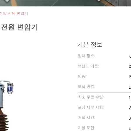
 고전압 전원 변압기
압 전원 변압기
기본 정보
원래 장소:
브랜드 이름:
인증:
I
모델 번호:
L
최소 주문 수량:
1
포장 세부 사항:
배달 시간:
3
지불 조건: