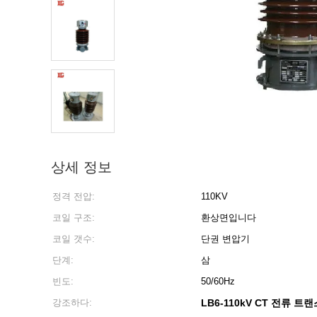
상세 정보
정격 전압:
110KV
코일 구조:
환상면입니다
코일 갯수:
단권 변압기
단계:
삼
빈도:
50/60Hz
강조하다:
LB6-110kV CT 전류 트