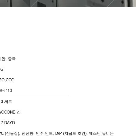
시안, 중국
XG
SO,CCC
B6-110
-3 세트
WOODNE 건
-7 DAYD
L/C (신용장), 전신환, 인수 인도, D/P (지급도 조건), 웨스턴 유니온,