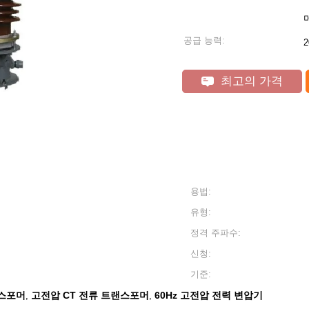
공급 능력:
최고의 가격
용법:
유형:
정격 주파수:
신청:
기준:
랜스포머
고전압 CT 전류 트랜스포머
60Hz 고전압 전력 변압기
,
,