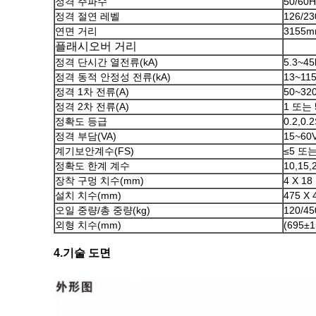
정격 주파수
50/60H
정격 절연 레벨
126/23
연면 거리
3155
플래시오버 거리
정격 단시간 열전류(kA)
5.3~45
정격 동적 안정성 전류(kA)
13~11
정격 1차 전류(A)
50~32
정격 2차 전류(A)
1 또는 
정확도 등급
0.2,0.
정격 부담(VA)
15~60
계기보안계수(FS)
≤5 또는
정확도 한계 계수
10,15,
장착 구멍 치수(mm)
4 X 18
설치 치수(mm)
475 X 
오일 중량/총 중량(kg)
120/45
외형 치수(mm)
(695±1
4.기술 도면