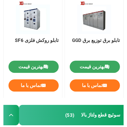
تور کارخانه
کنترل کیفیت
تابلو برق توزیع برق GGD
تابلو روکش فلزی SF6
با ما تماس بگیرید
بهترین قیمت
بهترین قیمت
درخواست نقل قول
تماس با ما
تماس با ما
سوئیچ شکست بار هوا
سوئیچ شکست بار SF6
سوئیچ قطع ولتاژ بالا
(53)
توزیع برق توزیع برق