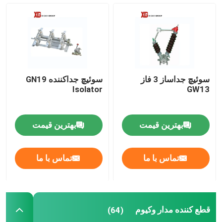
سوئیچ قطع ولتاژ بالا
قطع کننده مدار وکیوم
سوئیچ جداساز 3 فاز
سوئیچ جداکننده GN19
قطع کننده مدار SF6
Isolator
GW13
ترانسفورماتور جریان سی تی
بهترین قیمت
بهترین قیمت
ترانسفورماتور بالقوه PT
تماس با ما
تماس با ما
واحد اندازه گیری CT PT
قطع کننده مدار وکیوم
(64)
روی اکسید روی دستگیر کننده