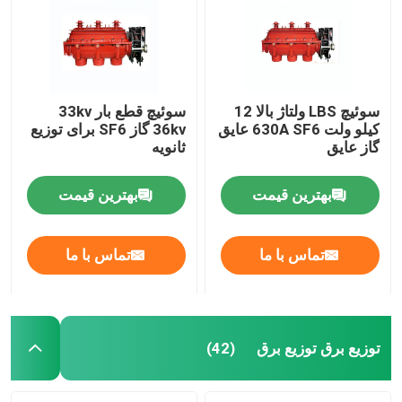
سوئیچ LBS ولتاژ بالا 12
سوئیچ قطع بار 33kv
کیلو ولت 630A SF6 عایق
36kv گاز SF6 برای توزیع
گاز عایق
ثانویه
بهترین قیمت
بهترین قیمت
تماس با ما
تماس با ما
خانه
محصولات
توزیع برق توزیع برق
(42)
درباره ما