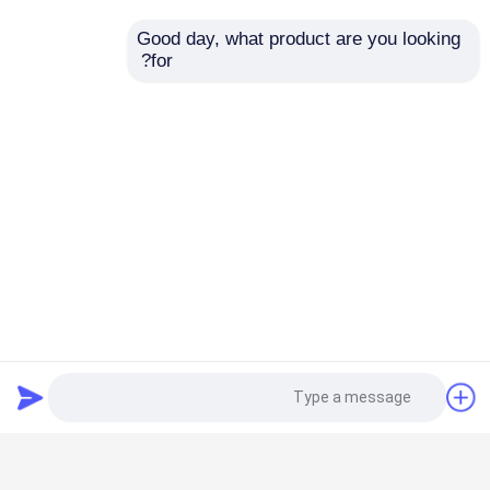
Good day, what product are you looking 
for?
تور کارخانه
کنترل کیفیت
با ما تماس بگیرید
درخواست نقل قول
سوئیچ شکست بار هوا
سوئیچ شکست بار SF6
توزیع برق توزیع برق