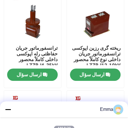
تور کارخانه
کنترل کیفیت
ریخته گری رزین اپوکسی
ترانسفورماتور جریان
با ما تماس بگیرید
ترانسفورماتور جریان
حفاظتی رله اپوکسی
داخلی نوع کاملاً محصور
داخلی کاملاً محصور
LZZBJ4-35kV
LZZBJ12-10kV
درخواست نقل قول
ارسال سؤال
ارسال سؤال
سوئیچ شکست بار هوا
سوئیچ شکست بار SF6
Emma
توزیع برق توزیع برق