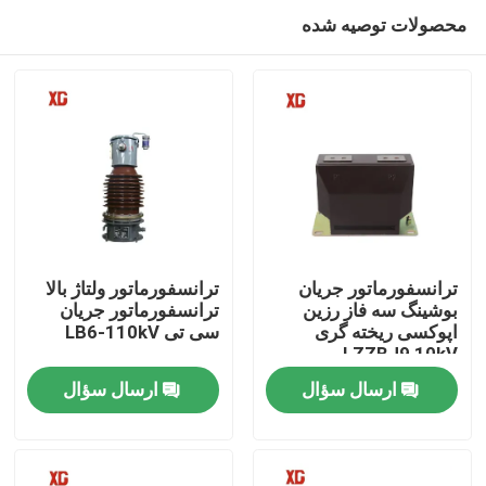
محصولات توصیه شده
ترانسفورماتور جریان
ترانسفورماتور ولتاژ بالا
بوشینگ سه فاز رزین
ترانسفورماتور جریان
اپوکسی ریخته گری
سی تی LB6-110kV
خانه
LZZBJ9 10kV
ارسال سؤال
ارسال سؤال
محصولات
درباره ما