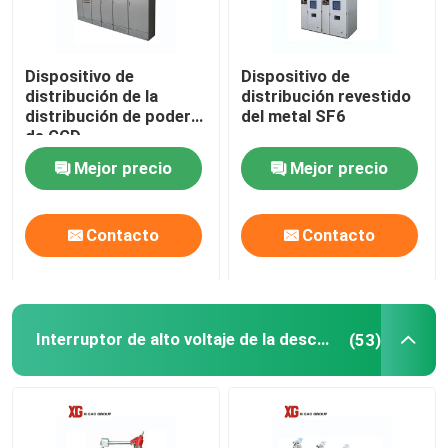
Viaje de la fábrica
Dispositivo de
Dispositivo de
distribución de la
distribución revestido
distribución de poder
del metal SF6
Control de calidad
de GGD
Mejor precio
Mejor precio
Éntrenos en contacto con
Contacto
Contacto
Pida una cita
Interruptor de rotura de carga de aire
Interruptor de alto voltaje de la desconexión
(53)
Interruptor de rotura de carga SF6
Dispositivo de distribución de la distribución de poder