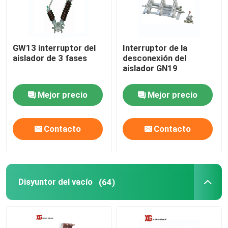
Interruptor de alto voltaje de la desconexión
GW13 interruptor del
Interruptor de la
aislador de 3 fases
desconexión del
Disyuntor del vacío
aislador GN19
Disyuntor SF6
Mejor precio
Mejor precio
Transformador corriente del CT
Contacto
Contacto
Transformador potencial de la pinta
Disyuntor del vacío
(64)
Equipo medidor del CT pinta
Pararrayos de la oleada del óxido de cinc