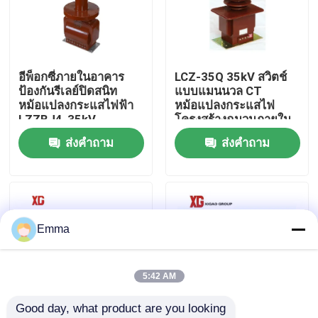
ทัวร์โรงงาน
อีพ็อกซี่ภายในอาคาร
LCZ-35Q 35kV สวิตช์
ควบคุมคุณภาพ
ป้องกันรีเลย์ปิดสนิท
แบบแมนนวล CT
หม้อแปลงกระแสไฟฟ้า
หม้อแปลงกระแสไฟ
LZZBJ4-35kV
โครงสร้างฉนวนภายใน
ติดต่อเรา
อาคาร
ส่งคำถาม
ส่งคำถาม
ขอใบเสนอราคา
สวิตช์แบ่งโหลดอากาศ
Emma
สวิตช์แบ่งโหลด SF6
5:42 AM
Good day, what product are you looking 
สวิตช์จ่ายไฟ