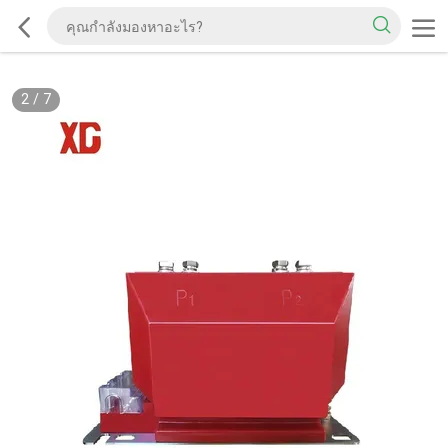
2
/
7