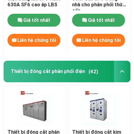
630A SF6 cao áp LBS
nhà cho phân phối thứ
cấp
Cầu chì HRC
Giá tốt nhất
Giá tốt nhất
Thả cầu chì
Liên hệ chúng tôi
Liên hệ chúng tôi
Máy biến áp điện loại dầu
Máy biến áp loại khô
Thiết bị đóng cắt phân phối điện
(42)
Trạm biến áp nhỏ gọn
Thiết bị đóng cắt phân
Thiết bị đóng cắt kim