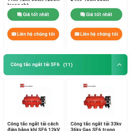
trong nhà
Giá tốt nhất
Giá tốt nhất
Công tắc ngắt kết nối điện áp cao
Máy cắt chân không
Liên hệ chúng tôi
Liên hệ chúng tôi
Bộ ngắt mạch SF6
Công tắc ngắt tải SF6
(11)
Máy biến dòng CT
Máy biến áp tiềm năng PT
Đơn vị đo sáng CT PT
Công tắc ngắt tải cách
Công tắc ngắt tải 33kv
Kẽm Oxit Surge Arrester
điện bằng khí SF6 12kV
36kv Gas SF6 trong