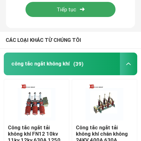
Tham quan nhà máy
Kiểm soát chất lượng
CÁC LOẠI KHÁC TỪ CHÚNG TÔI
Liên hệ chúng tôi
công tắc ngắt không khí
(39)
Yêu cầu báo giá
công tắc ngắt không khí
Công tắc ngắt tải SF6
Công tắc ngắt tải
Công tắc ngắt tải
không khí FN12 10kv
không khí chân không
Thiết bị đóng cắt phân phối điện
11kv 12kv 630A 1250A
24KV 400A 630A