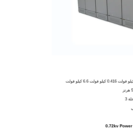
ز
ة 3
ي
0.72kv Power 