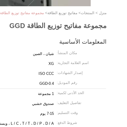
منزل
>
المنتجات
>
مفاتيح توزيع الطاقة
>
مجموعة مفاتيح توزيع الطاقة GGD
مجموعة مفاتيح توزيع الطاقة GGD
المعلومات الأساسية
مكان المنشأ:
شيان ، الصين
اسم العلامة التجارية:
XG
إصدار الشهادات:
ISO CCC
رقم الموديل:
GGD-0.4
الحد الأدنى لكمية:
1 مجموعة
تفاصيل التغليف:
صندوق خشبي
وقت التسليم:
7-15 يوم
شروط الدفع:
L / C ، T / T ، D / P ، D / A ، ويسترن يونيون ، موني جرام