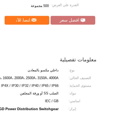
القدرة على العرض:
500 مجموعة
افضل سعر
ﺎﺘﺼﻟ ﺍﻶﻧ
معلومات تفصيلية
نوع:
داخلي مكسو بالمعادن
التصنيف الحالي:
0A، 1600A، 2000A، 2500A، 3150A، 4000A ....
مستوى الحماية:
IP4X / IP30 / IP32 / IP40 / IP65 / IP66
مواد:
الصلب SS أو ورقة المجلفن
اساسي:
IEC / GB
إبراز:
D Power Distribution Switchgear