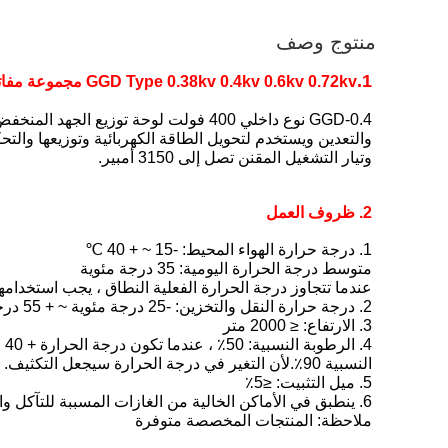
منتوج وصف
1.
GGD Type 0.38kv 0.4kv 0.6kv 0.72kv مجموعة مفاتيح توزيع الطاقة الداخلية
GGD-0.4 نوع داخلي 400 فولت لوحة توزيع الجهد المنخفض لوحة مفاتيح مقصورة
وتيار التشغيل المقنن تصل إلى 3150 أمبير.
2. ظروف العمل
1. درجة حرارة الهواء المحيط: -15 ~ + 40 ℃
متوسط ​​درجة الحرارة اليومية: 35 درجة مئوية
عندما تتجاوز درجة الحرارة الفعلية النطاق ، يجب استخدامه
2. درجة حرارة النقل والتخزين: -25 درجة مئوية ~ + 55 درجة مئوية.لا تتجاوز + 70 ℃ في وقت قصير.
3. الارتفاع: ≤ 2000 متر
النسبية 90٪.لأن التغير في درجة الحرارة سيجعل التكثيف.
5. ميل التثبيت: ≤5٪
6. ينطبق في الأماكن الخالية من الغازات المسببة للتآكل والقابلة للاشتعال.
ملاحظة: المنتجات المخصصة متوفرة