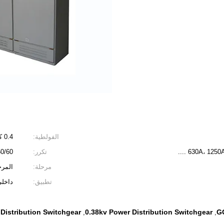
الفولطية:
0.4 كيلو فولت 0.416 كيلو فولت 6.6 كيلو فولت
630A، 125
تكرر:
50/60 هرت
مرحلة:
المرحل
تطبيق:
داخل
Distribution Switchgear
0.38kv Power Distribution Switchgear
GG
,
,