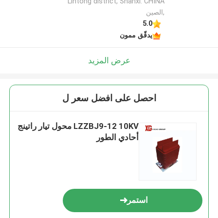
Lintong district, Shanxi. CHINA
,الصين
5.0
يدقّق ممون
عرض المزيد
احصل على افضل سعر ل
LZZBJ9-12 10KV محول تيار راتينج
أحادي الطور
استمر