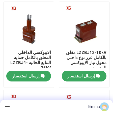
جولة في المعمل
مراقبة الجودة
اتصل بنا
LZZBJ12-10kV مغلق
الايبوكسي الداخلي
بالكامل عزز نوع داخلي
المغلق بالكامل حماية
اطلب اقتباس
محول تيار الايبوكسي
التتابع الحالية LZZBJ4-
المصبوب
35kV
إرسال استفسار
إرسال استفسار
تبديل كسر تحميل الهواء
SF6 تبديل كسر الحمل
Emma
مفاتيح توزيع الطاقة