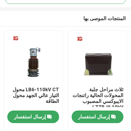
المنتجات الموصى بها
ثلاث مراحل جلبة
LB6-110kV CT محول
منزل، بيت
المحولات الحالية راتنجات
التيار عالي الجهد محول
الايبوكسي المصبوب
الطاقة
LZZBJ9 10kV
منتجات
إرسال استفسار
إرسال استفسار
معلومات عنا