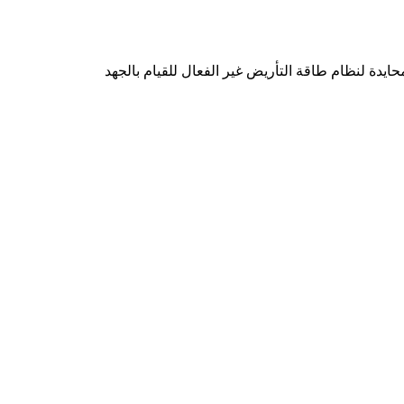
اتنج الإيبوكسي المصبوب ثلاثي الأطوار محول الجهد الداخلي للجهد المقنن AC 50 هرتز من 10kv نقطة محايدة لنظام طاقة التأريض غير الفعال للقيام بالجهد