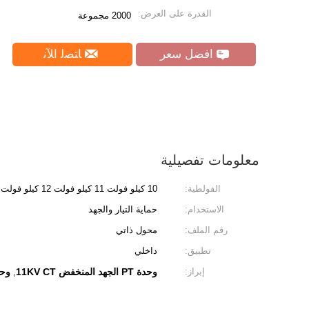
القدرة على العرض:
2000 مجموعة
افضل سعر
ﺎﺘﺼﻟ ﺍﻶﻧ
معلومات تفصيلية
الفولطية:
10 كيلو فولت 11 كيلو فولت 12 كيلو فولت
الاستخدام:
حماية التيار والجهد
رقم الملف:
محول ذاتي
تطبيق:
داخلي
إبراز:
وحدة PT الجهد المنخفض 11KV CT
وحدة PT PT بالرا
,