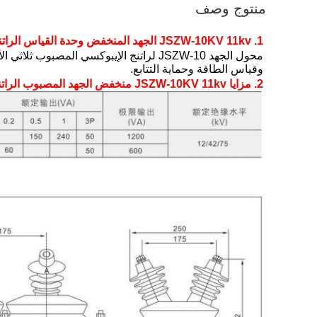
منتوج وصف
1. JSZW-10KV 11kv الجهد المنخفض وحدة القياس الراتنج المصبوب داخلي Pt Ct
وقياس الطاقة وحماية التتابع.
2. مزايا JSZW-10KV 11kv منخفض الجهد المصبوب الراتنج داخلي Pt Ct وحدة القياس