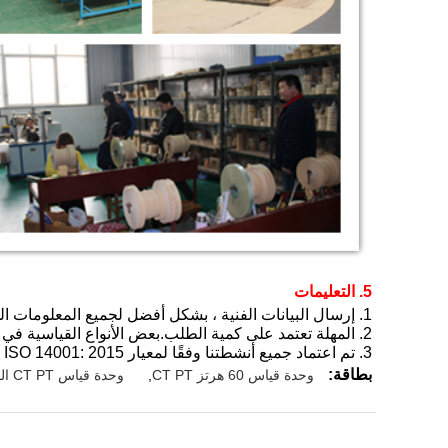
5. التعليمات
1. إرسال البيانات الفنية ، بشكل أفضل لجميع المعلومات المفيدة ؛سنقدم توصية جيدة.
2. المهلة تعتمد على كمية الطلب.بعض الأنواع القياسية في المخزون.خلاف ذلك ، سوف يستغرق الأمر من 3 إلى 15 يومًا.
3. تم اعتماد جميع أنشطتنا وفقًا لمعيار ISO 14001: 2015 و IEC.
بطاقة:
وحدة قياس 60 هرتز CT PT
,
وحدة قياس CT PT المدمجة