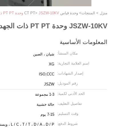
منزل
>
المنتجات
>
وحدة قياس CT PT
JSZW-10KV وحدة PT PT ذات الجهد المنخفض 11KV CT
>
JSZW-10KV وحدة PT PT ذات الجهد المنخفض 11KV CT
المعلومات الأساسية
مكان المنشأ:
شيان ، الصين
اسم العلامة التجارية:
XG
إصدار الشهادات:
ISO,CCC
رقم الموديل:
JSZW
الحد الأدنى لكمية:
1-3 مجموعة
تفاصيل التغليف:
حالة خشبية
وقت التسليم:
7-15 يوم
شروط الدفع:
L / C ، T / T ، D / A ، D / P ، ويسترن يونيون ، موني جرام