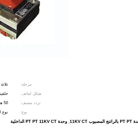
مرحلة:
ثلاثة
هيكل لفائف:
حلقية
تردد مصنف:
50 هرتز / 60 هرتز
نوع:
نوع ا
تنج المصبوب 11KV CT
وحدة PT PT 11KV CT الداخلية
,