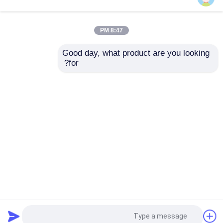
مفتاح فصل الجهد العالي
8:47 PM
Good day, what product are you looking 
قاطع الدارة الكهربائية
for?
LCZ-35Q 35kV دليل
LZZW-10kV 50/60
التبديل CT المحول
هرتز في الهواء الطلق
الحالي هيكل داخلي
الإلكترونية راتنجات
SF6 قواطع دوائر
معزول
الايبوكسي الصب نوع
محول التيار
إرسال استفسار
إرسال استفسار
محول التيار CT
محول الجهد PT
منزل
حول نا
اتصل بنا
Desktop Site
خريطة الموقع
Privacy Policy
وحدة قياس CT PT
جودة
تبديل كسر تحميل الهواء
مصنع الصين.Copyright
مانع اندفاع أكسيد الزنك
© 2025 Xi'an Xigao Electricenergy Group Co.,