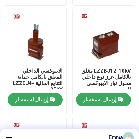
جولة في المعمل
مراقبة الجودة
اتصل بنا
LZZBJ12-10kV مغلق
الايبوكسي الداخلي
اطلب اقتباس
بالكامل عزز نوع داخلي
المغلق بالكامل حماية
محول تيار الايبوكسي
التتابع الحالية LZZBJ4-
المصبوب
35kV
تبديل كسر تحميل الهواء
إرسال استفسار
إرسال استفسار
SF6 تبديل كسر الحمل
مفاتيح توزيع الطاقة
Emma