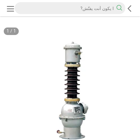
1
/
1