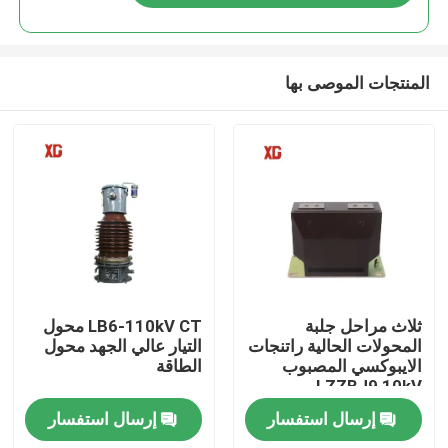
المنتجات الموصى بها
منزل، بيت
ثلاث مراحل جلبة
LB6-110kV CT محول
المحولات الحالية راتنجات
التيار عالي الجهد محول
الايبوكسي المصبوب
الطاقة
منتجات
LZZBJ9 10kV
إرسال استفسار
إرسال استفسار
معلومات عنا