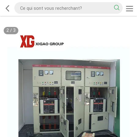
2
/
3