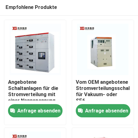
Empfohlene Produkte
Angebotene
Vom OEM angebotene
Schaltanlagen für die
Stromverteilungsschaltan
Stromverteilung mit
für Vakuum- oder
Haus
einer Nennspannung
SF6-
von bis zu 17,5 KV
Leistungsschalter und
Anfrage absenden
Anfrage absenden
durch OEM
Umgebungstemperatur
Produkte
-5°C - 40°C
Über uns