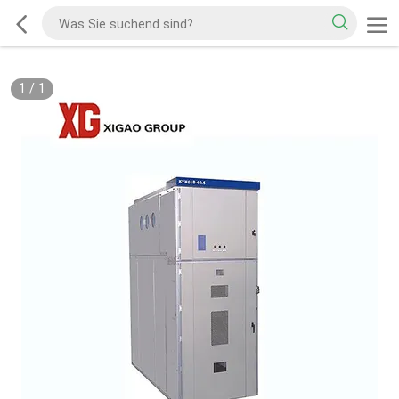
1
/
1