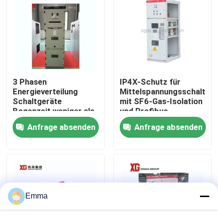
Fabrik-Ausflug
Qualitätskontrolle
3 Phasen
IP4X-Schutz für
Treten Sie mit uns in Verbindung
Energieverteilung
Mittelspannungsschaltanl
Schaltgeräte
mit SF6-Gas-Isolation
Bogenzeit weniger als
und Profibus-
Fordern Sie ein Zitat
3 ms für eine
Kommunikation
Anfrage absenden
Anfrage absenden
reibungslose
Stromverteilung
Luft-Lasttrennschalter
Lasttrennschalter SF6
Emma
Netzverteilungs-Schaltanlage