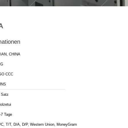
A
mationen
IAN, CHINA
XG
SO CCC
MNS
 Satz
olzetui
-7 Tage
/C, T/T, D/A, D/P, Western Union, MoneyGram