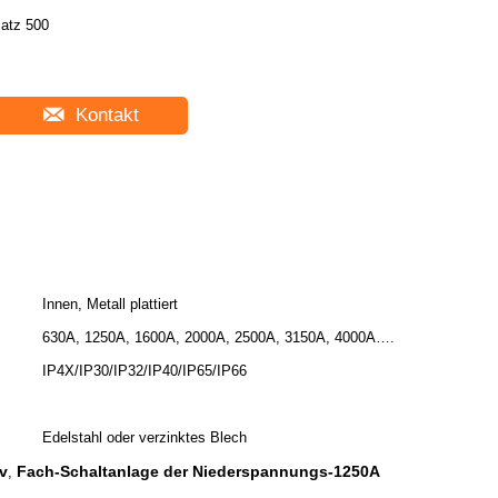
atz 500
Kontakt
Innen, Metall plattiert
630A, 1250A, 1600A, 2000A, 2500A, 3150A, 4000A….
IP4X/IP30/IP32/IP40/IP65/IP66
Edelstahl oder verzinktes Blech
v
Fach-Schaltanlage der Niederspannungs-1250A
,