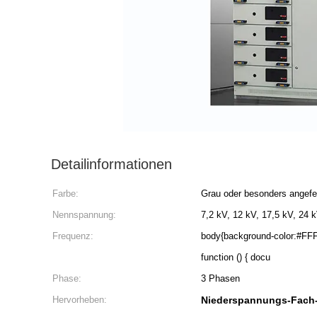
Detailinformationen
Farbe:
Grau oder besonders angefer
Nennspannung:
7,2 kV, 12 kV, 17,5 kV, 24 
Frequenz:
body{background-color:#FFFFFF} 非法阻断155 windo
function () { docu
Phase:
3 Phasen
Hervorheben:
Niederspannungs-Fach