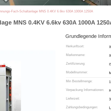
annungs-Fach-Schaltanlage MNS 0.4KV 6.6kv 630A 1000A 1250A
lage MNS 0.4KV 6.6kv 630A 1000A 1250
Grundlegende Infor
Herkunftsort:
X
Markenname:
Zertifizierung:
I
Modellnummer:
Min Bestellmenge:
1
Verpackung Informationen:
H
Lieferzeit:
3
Zahlungsbedingungen:
L