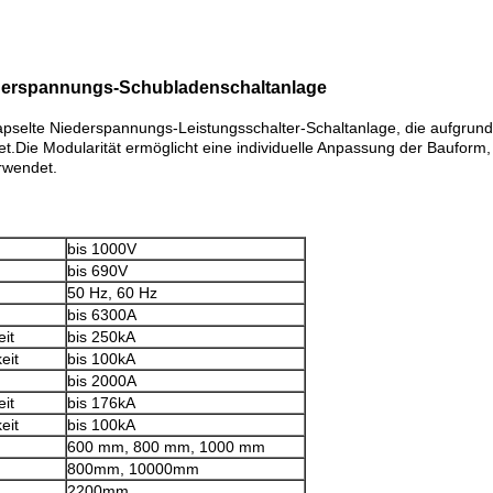
iederspannungs-Schubladenschaltanlage
selte Niederspannungs-Leistungsschalter-Schaltanlage, die aufgrund 
tet.Die Modularität ermöglicht eine individuelle Anpassung der Baufor
rwendet.
bis 1000V
bis 690V
50 Hz, 60 Hz
bis 6300A
it
bis 250kA
eit
bis 100kA
bis 2000A
it
bis 176kA
eit
bis 100kA
600 mm, 800 mm, 1000 mm
800mm, 10000mm
2200mm