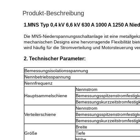
Produkt-Beschreibung
1.
MNS Typ 0,4 kV 6,6 kV 630 A 1000 A 1250 A N
Die MNS-Niederspannungsschaltanlage ist eine metallgekap
mechanischen Designs eine hervorragende Flexibilität bie
wird häufig für die Stromverteilung und Motorsteuerung ve
2. Technischer Parameter:
Bemessungsisolationsspannung
Nennbetriebsspannung
Nennfrequenz
Nennstrom
Hauptsammelschiene
Bemessungsspitzenstromfestigke
Bemessungskurzzeitstromfestigk
Nennstrom
Verteilerschiene
Bemessungsspitzenstromfestigke
Bemessungskurzzeitstromfestigk
Breite
Größe
Tiefe
Höhe