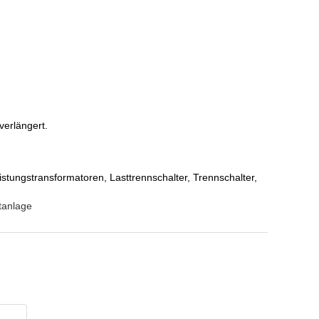
verlängert.
ungstransformatoren, Lasttrennschalter, Trennschalter,
tanlage