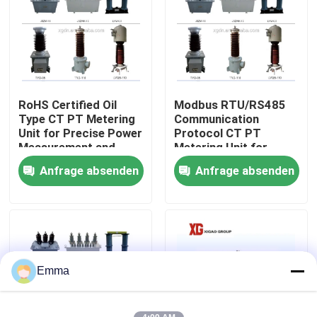
Fabrik-Ausflug
Qualitätskontrolle
RoHS Certified Oil
Modbus RTU/RS485
Type CT PT Metering
Communication
Treten Sie mit uns in Verbindung
Unit for Precise Power
Protocol CT PT
Measurement and
Metering Unit for
Monitoring
50Hz/60Hz Frequency
Anfrage absenden
Anfrage absenden
Fordern Sie ein Zitat
and 12/42/75kv Rated
Insulation Level
Luft-Lasttrennschalter
Lasttrennschalter SF6
Emma
Netzverteilungs-Schaltanlage