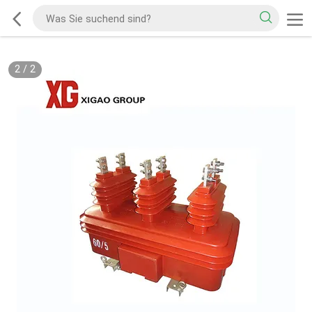
2
/
2