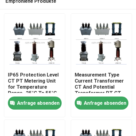
Empfohlene Produkte
IP65 Protection Level
Measurement Type
CT PT Metering Unit
Current Transformer
for Temperature
CT And Potential
Range -25°C To 55°C
Transformer PT CT
Haus
in Industrial
PT Metering Unit with
Anfrage absenden
Anfrage absenden
Applications
Up To 12kV Insulation
Level
Produkte
Über uns