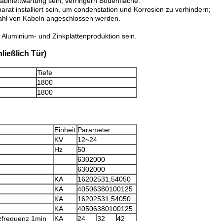
abinettwartung sein, verringern Bodenfläche.
rat installiert sein, um condenstation und Korrosion zu verhindern;
ahl von Kabeln angeschlossen werden.
 Aluminium- und Zinkplattenproduktion sein.
ließlich Tür)
Tiefe
1800
1800
Einheit
Parameter
KV
12~24
Hz
50
6302000
6302000
KA
16202531,54050
KA
40506380100125
KA
16202531,54050
KA
40506380100125
zfrequenz 1min
KA
24
32
42