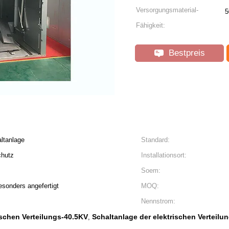
Versorgungsmaterial-
5
Fähigkeit:
Bestpreis
altanlage
Standard:
chutz
Installationsort:
Soem:
esonders angefertigt
MOQ:
Nennstrom:
ischen Verteilungs-40.5KV
Schaltanlage der elektrischen Verteilu
,