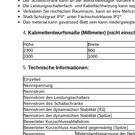
Der Schaltschrank kann an der Wand befestigte, vordere K
Die Leistungsschalterfach- und Kabelfachheizung kann sepa
Verkabeln Sie reichlichen Raumraum, kann an eine Mehrz
Shell-Schutzgrad IP4*, unter Fachschutzklasse IP2*:
Das meterial kann gavanized Blatt sein kann niedergelegte
4.
Kabinettentwurfsmaße (Millimeter) (nicht einsch
Höhe
Breite
2300
800
2300
1000
5.
Technische Informationen:
Einzelteil
Nennspannung
Nennstrom
Nennstrom des Leistungsschalters
Nennstrom des Schaltschranks
Nennstrom der dynamischen Stabilität (4S)
Nennstrom der dynamischen Stabilität (Spitze)
Bewerteter Kurzschlussabfallstrom
Bewerteter Kurzschluss machend gegenwärtig (Spitze)
Widerstandsspannung der Net
Bewertetes