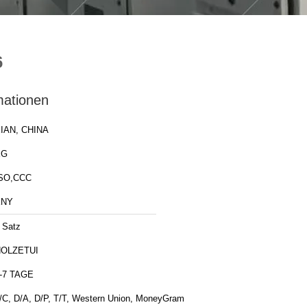
6
mationen
IAN, CHINA
XG
SO,CCC
KNY
 Satz
OLZETUI
-7 TAGE
/C, D/A, D/P, T/T, Western Union, MoneyGram