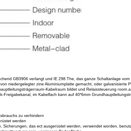
chend GB3906 verlangt und IE 298.The, das ganze Schaltanlage vom Ka
n niedergelegter zine Aluminiumplatte gemacht, oder galvanisierte Plat
auptleitungsträgerraum-Kabelraum bildet und Relaissteuerung room.an
k-Freigabekanal, im Kabelfach kann auf 40*6mm Grundhauptleitungsträ
issbrauchs zu verhindern
rüstet werden
e, Sicherungen, das ect ausgerüstet werden, verwendet worden, benu