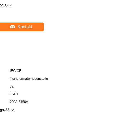
00 Satz
Kontakt
IEC/GB
Transformatornebenstelle
Ja
1SET
200A-3150A
ngs-33kv
,