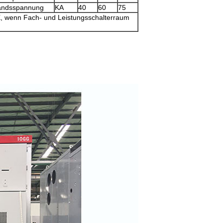
tandsspannung
KA
40
60
75
2X, wenn Fach- und Leistungsschalterraum