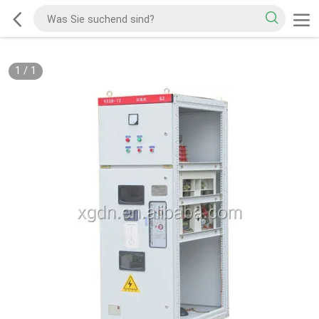
1
/
1