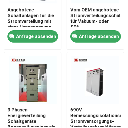
Angebotene
Vom OEM angebotene
Schaltanlagen für die
Stromverteilungsschaltan
Stromverteilung mit
für Vakuum- oder
einer Nennspannung
SF6-
von bis zu 17,5 KV
Leistungsschalter und
Anfrage absenden
Anfrage absenden
durch OEM
Umgebungstemperatur
-5°C - 40°C
Haus
Produkte
3 Phasen
690V
Energieverteilung
Bemessungsisolationssp
Schaltgeräte
Stromversorgungs-
Über uns
Bogenzeit weniger als
Verteilerschranklösung