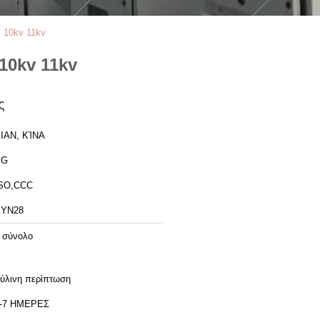
 10kv 11kv
10kv 11kv
ς
IAN, ΚΊΝΑ
XG
SO,CCC
KYN28
 σύνολο
ύλινη περίπτωση
-7 ΗΜΕΡΕΣ