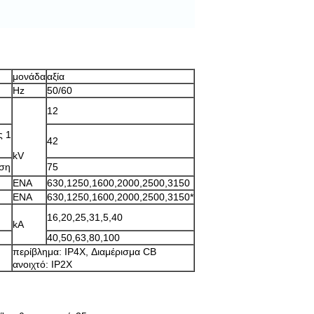
μονάδα
αξία
Hz
50/60
12
ς 1
42
kV
άση
75
ΕΝΑ
630,1250,1600,2000,2500,3150
ΕΝΑ
630,1250,1600,2000,2500,3150*
16,20,25,31,5,40
kA
)
40,50,63,80,100
περίβλημα: IP4X, Διαμέρισμα CB
ανοιχτό: IP2X