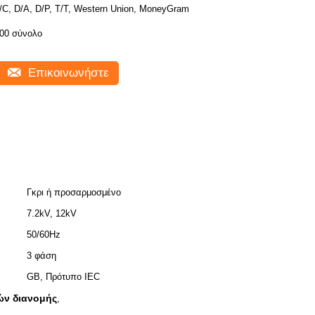
/C, D/A, D/P, T/T, Western Union, MoneyGram
00 σύνολο
Επικοινωνήστε
Γκρι ή προσαρμοσμένο
7.2kV, 12kV
50/60Hz
3 φάση
GB, Πρότυπο IEC
ών διανομής
,