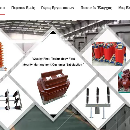
ντα
Περίπου Εμείς
Γύρος Εργοστασίων
Ποιοτικός Έλεγχος
Μας Ελ