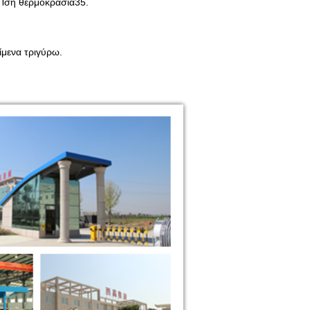
.Ίση θερμοκρασία35.
ίμενα τριγύρω.