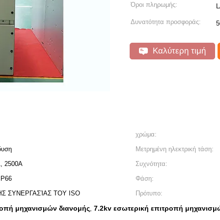
Όροι πληρωμής:
L
Δυνατότητα προσφοράς:
5
Καλύτερη τιμή
χρώμα:
δυση
Μετρημένη ηλεκτρική τάση:
A, 2500A
Συχνότητα:
IP66
Φάση:
Σ ΣΥΝΕΡΓΑΣΊΑΣ ΤΟΥ ISO
Πρότυπο:
ροπή μηχανισμών διανομής
7.2kv εσωτερική επιτροπή μηχανισμ
,