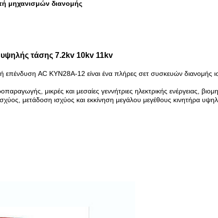
πή μηχανισμών διανομής
υψηλής τάσης 7.2kv 10kv 11kv
 επένδυση AC KYN28A-12 είναι ένα πλήρες σετ συσκευών διανομής ισ
αραγωγής, μικρές και μεσαίες γεννήτριες ηλεκτρικής ενέργειας, βιομηχα
σχύος, μετάδοση ισχύος και εκκίνηση μεγάλου μεγέθους κινητήρα υψηλ