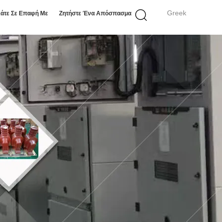
Greek
άτε Σε Επαφή Με
Ζητήστε Ένα Απόσπασμα