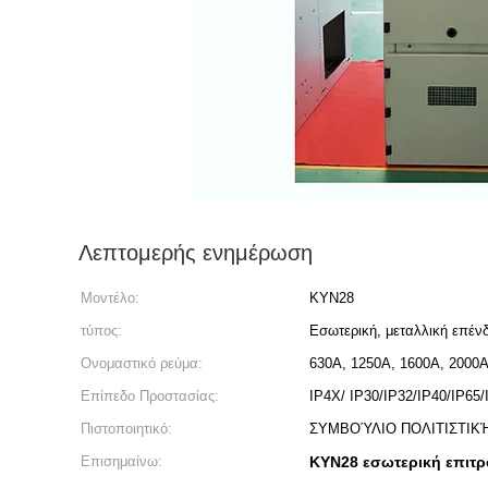
Λεπτομερής ενημέρωση
Μοντέλο:
KYN28
τύπος:
Εσωτερική, μεταλλική επέν
Ονομαστικό ρεύμα:
630A, 1250A, 1600A, 2000
Επίπεδο Προστασίας:
IP4X/ IP30/IP32/IP40/IP65/
Πιστοποιητικό:
ΣΥΜΒΟΎΛΙΟ ΠΟΛΙΤΙΣΤΙΚΉ
Επισημαίνω:
KYN28 εσωτερική επιτ