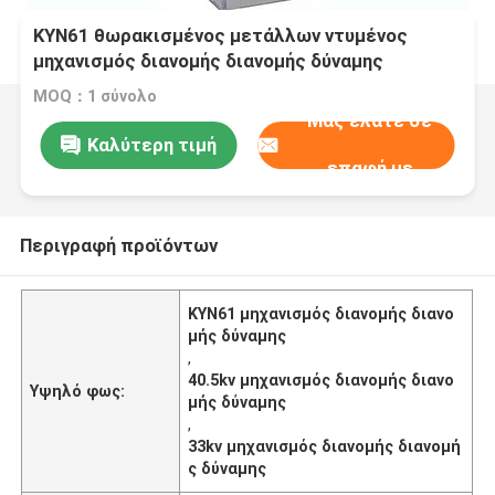
KYN61 θωρακισμένος μετάλλων ντυμένος
μηχανισμός διανομής διανομής δύναμης
εναλλασσόμενου ρεύματος Drawable
MOQ：1 σύνολο
Μας ελάτε σε
Καλύτερη τιμή
επαφή με
Περιγραφή προϊόντων
KYN61 μηχανισμός διανομής διανο
μής δύναμης
,
40.5kv μηχανισμός διανομής διανο
Υψηλό φως:
μής δύναμης
,
33kv μηχανισμός διανομής διανομή
ς δύναμης