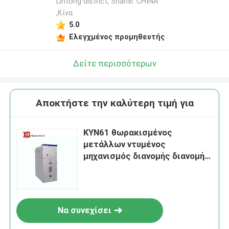
Lintong district, Shanxi. CHINA
,Κίνα
5.0
Ελεγχμένος προμηθευτής
Δείτε περισσότερων
Αποκτήστε την καλύτερη τιμή για
KYN61 θωρακισμένος
μετάλλων ντυμένος
μηχανισμός διανομής διανομής
δύναμης εναλλασσόμενου
ρεύματος Drawable
Να συνεχίσει