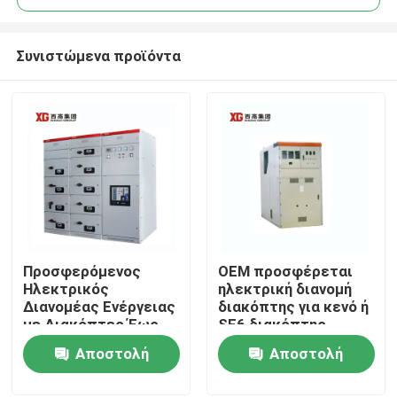
Συνιστώμενα προϊόντα
Προσφερόμενος
OEM προσφέρεται
Σπίτι
Ηλεκτρικός
ηλεκτρική διανομή
Διανομέας Ενέργειας
διακόπτης για κενό ή
με Διακόπτες Έως
SF6 διακόπτης
Προϊόντα
17.5 KV Ονομαστική
κυκλωμάτων και
Αποστολή
Αποστολή
Τάση από OEM
θερμοκρασία
περιβάλλοντος -5C-
ερώτησης
ερώτησης
Περίπου εμείς
40C