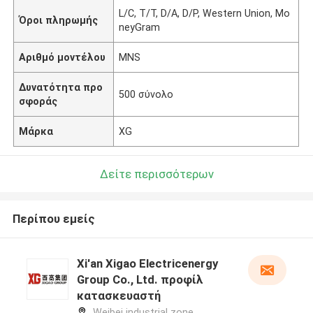
L/C, T/T, D/A, D/P, Western Union, Mo
Όροι πληρωμής
neyGram
Αριθμό μοντέλου
MNS
Δυνατότητα προ
500 σύνολο
σφοράς
Μάρκα
XG
Δείτε περισσότερων
Περίπου εμείς
Xi'an Xigao Electricenergy
Group Co., Ltd. προφίλ
κατασκευαστή
Weibei industrial zone,