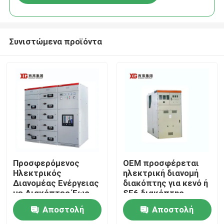
Συνιστώμενα προϊόντα
Σπίτι
Προσφερόμενος
OEM προσφέρεται
Ηλεκτρικός
ηλεκτρική διανομή
Διανομέας Ενέργειας
διακόπτης για κενό ή
Προϊόντα
με Διακόπτες Έως
SF6 διακόπτης
17.5 KV Ονομαστική
κυκλωμάτων και
Αποστολή
Αποστολή
Τάση από OEM
θερμοκρασία
Περίπου εμείς
περιβάλλοντος -5C-