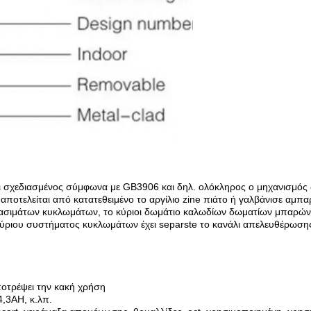
ι σχεδιασμένος σύμφωνα με GB3906 και δηλ. ολόκληρος ο μηχανισμός δ
 αποτελείται από κατατεθειμένο το αργίλιο zine πιάτο ή γαλβάνισε α
πασιμάτων κυκλωμάτων, το κύριοι δωμάτιο καλωδίων δωματίων μπαρών
ύριου συστήματος κυκλωμάτων έχει separste το κανάλι απελευθέρωσης 
ποτρέψει την κακή χρήση
4,3AH, κ.λπ.