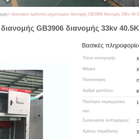
αμης
>
ηλεκτρικά πρότυπα μηχανισμών διανομής GB3906 διανομής 33kv 40.
διανομής GB3906 διανομής 33kv 40.5
Βασικές πληροφορίε
Τόπος καταγωγής:
X
Μάρκα:
Πιστοποίηση:
I
Αριθμό μοντέλου:
Ποσότητα παραγγελίας
1
min:
Συσκευασία λεπτομέρειες:
Ξ
Χρόνος παράδοσης:
3