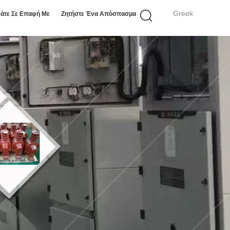
Greek
άτε Σε Επαφή Με
Ζητήστε Ένα Απόσπασμα