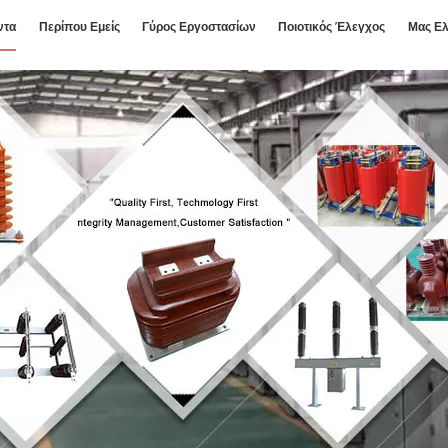
ντα
Περίπου Εμείς
Γύρος Εργοστασίων
Ποιοτικός Έλεγχος
Μας Ελ