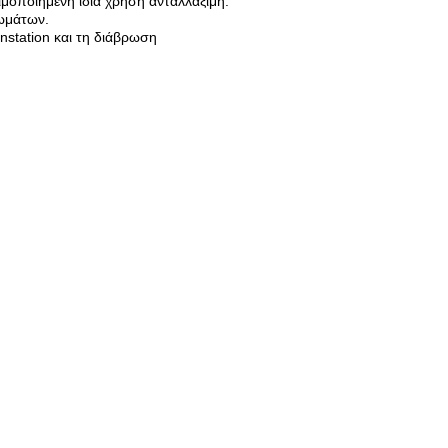
ιμοποιημένη ίδια χρήση ανταλλάξιμη.
τωμάτων.
nstation και τη διάβρωση