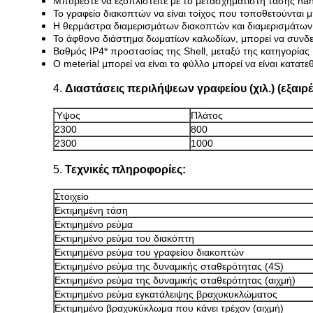
Μπορέστε να εξοπλιστείτε με το μετασχηματιστή τάσης han
Το γραφείο διακοπτών να είναι τοίχος που τοποθετούνται
Η θερμάστρα διαμερισμάτων διακοπτών και διαμερισμάτων 
Το άφθονο διάστημα δωματίων καλωδίων, μπορεί να συνδε
Βαθμός IP4* προστασίας της Shell, μεταξύ της κατηγορίας
Ο meterial μπορεί να είναι το φύλλο μπορεί να είναι κατα
4.
Διαστάσεις περιλήψεων γραφείου (χιλ.) (εξαιρέ
Ύψος
Πλάτος
2300
800
2300
1000
5.
Τεχνικές πληροφορίες:
Στοιχείο
Εκτιμημένη τάση
Εκτιμημένο ρεύμα
Εκτιμημένο ρεύμα του διακόπτη
Εκτιμημένο ρεύμα του γραφείου διακοπτών
Εκτιμημένο ρεύμα της δυναμικής σταθερότητας (4S)
Εκτιμημένο ρεύμα της δυναμικής σταθερότητας (αιχμή)
Εκτιμημένο ρεύμα εγκατάλειψης βραχυκυκλώματος
Εκτιμημένο βραχυκύκλωμα που κάνει τρέχον (αιχμή)