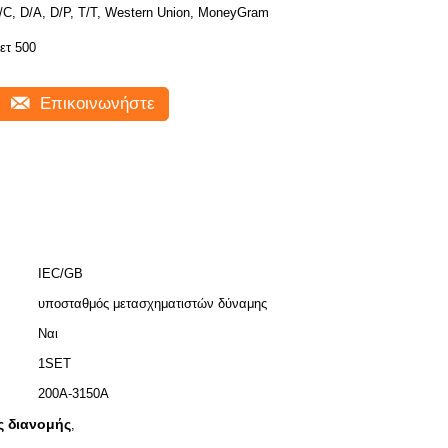
/C, D/A, D/P, T/T, Western Union, MoneyGram
ετ 500
Επικοινωνήστε
IEC/GB
υποσταθμός μετασχηματιστών δύναμης
Ναι
1SET
200A-3150A
ς διανομής
,