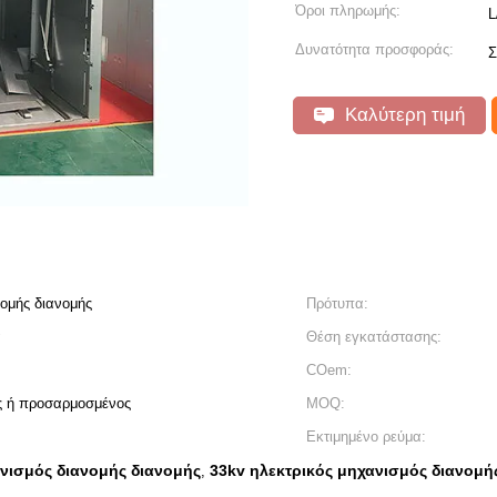
Όροι πληρωμής:
L
Δυνατότητα προσφοράς:
Σ
Καλύτερη τιμή
νομής διανομής
Πρότυπα:
α
Θέση εγκατάστασης:
COem:
ς ή προσαρμοσμένος
MOQ:
Εκτιμημένο ρεύμα:
ανισμός διανομής διανομής
33kv ηλεκτρικός μηχανισμός διανομή
,