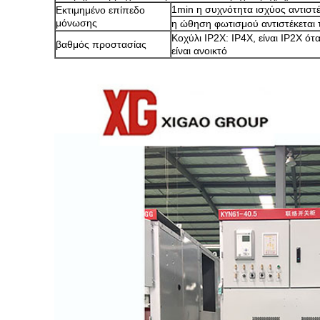
1min η συχνότητα ισχύος αντιστέ
Εκτιμημένο επίπεδο
μόνωσης
η ώθηση φωτισμού αντιστέκεται 
Κοχύλι IP2X: IP4X, είναι IP2X ό
βαθμός προστασίας
είναι ανοικτό