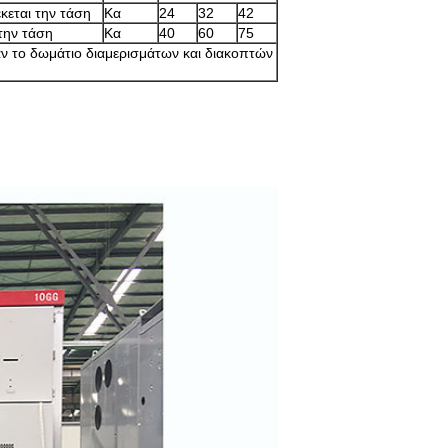
κεται την τάση
Κα
24
32
42
την τάση
Κα
40
60
75
ταν το δωμάτιο διαμερισμάτων και διακοπτών