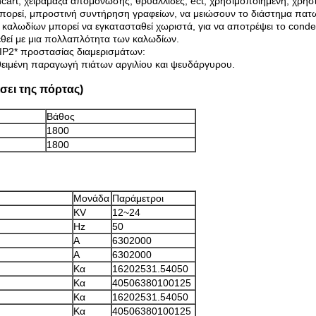
cart, χειράμαξα απομόνωσης, θρυαλλίδες, ect, χρησιμοποιημένη, χρησ
 μπορεί, μπροστινή συντήρηση γραφείων, να μειώσουν το διάστημα πα
καλωδίων μπορεί να εγκατασταθεί χωριστά, για να αποτρέψει το conde
θεί με μια πολλαπλότητα των καλωδίων.
 IP2* προστασίας διαμερισμάτων:
τεθειμένη παραγωγή πιάτων αργιλίου και ψευδάργυρου.
σει της πόρτας)
Βάθος
1800
1800
Μονάδα
Παράμετροι
KV
12~24
Hz
50
Α
6302000
Α
6302000
Κα
16202531.54050
Κα
40506380100125
Κα
16202531.54050
Κα
40506380100125