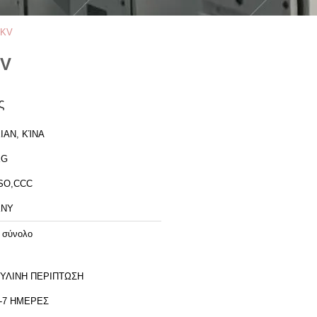
5KV
KV
ς
IAN, ΚΊΝΑ
XG
SO,CCC
KNY
 σύνολο
ΥΛΙΝΗ ΠΕΡΙΠΤΩΣΗ
-7 ΗΜΕΡΕΣ