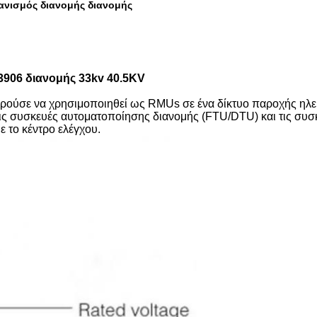
ανισμός διανομής διανομής
906 διανομής 33kv 40.5KV
ορούσε να χρησιμοποιηθεί ως RMUs σε ένα δίκτυο παροχής ηλε
 τις συσκευές αυτοματοποίησης διανομής (FTU/DTU) και τις συσ
 το κέντρο ελέγχου.