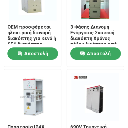
OEM προσφέρεται
3 Φάσης Διανομή
ηλεκτρική διανομή
Ενέργειας Συσκευή
διακόπτης για κενό ή
διακόπτη Χρόνος
SF6 διακόπτης
τόξου Λιγότερο από
κυκλωμάτων και
3 ms για ομαλή
Αποστολή
Αποστολή
θερμοκρασία
διανομή ισχύος
περιβάλλοντος -5C-
ερώτησης
ερώτησης
40C
Σπίτι
Προϊόντα
Περίπου εμείς
Προστασία IP4X
690V Σημαντική