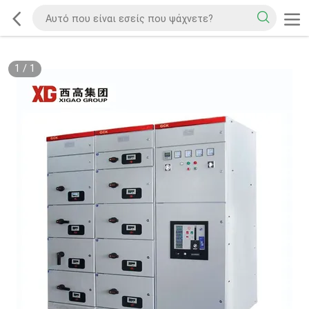
1
/
1