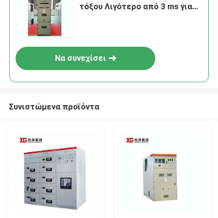
τόξου Λιγότερο από 3 ms για
ομαλή διανομή ισχύος
Να συνεχίσει
Συνιστώμενα προϊόντα