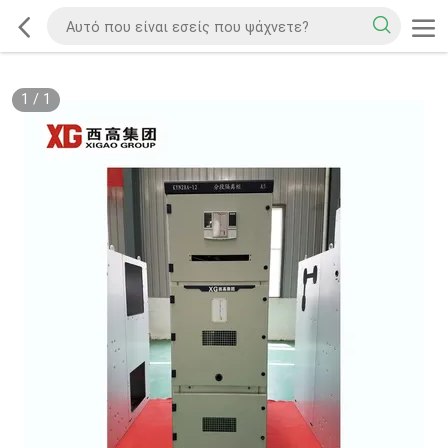
1
/
1