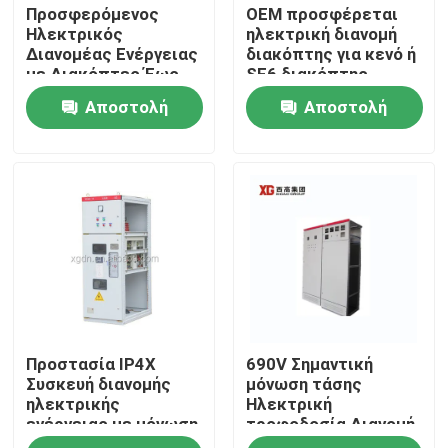
Προσφερόμενος
OEM προσφέρεται
Ηλεκτρικός
ηλεκτρική διανομή
Διανομέας Ενέργειας
διακόπτης για κενό ή
με Διακόπτες Έως
SF6 διακόπτης
17.5 KV Ονομαστική
κυκλωμάτων και
Αποστολή
Αποστολή
Τάση από OEM
θερμοκρασία
περιβάλλοντος -5C-
ερώτησης
ερώτησης
40C
Σπίτι
Προστασία IP4X
690V Σημαντική
Προϊόντα
Συσκευή διανομής
μόνωση τάσης
ηλεκτρικής
Ηλεκτρική
ενέργειας με μόνωση
τροφοδοσία Διανομή
Περίπου εμείς
αερίων SF6 και
Λύση διακόπτη με