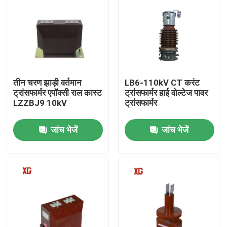
तीन चरण झाड़ी वर्तमान
LB6-110kV CT करंट
ट्रांसफार्मर एपॉक्सी राल कास्ट
ट्रांसफार्मर हाई वोल्टेज पावर
LZZBJ9 10kV
ट्रांसफार्मर
जांच भेजें
जांच भेजें
घर
उत्पादों
हमारे बारे में