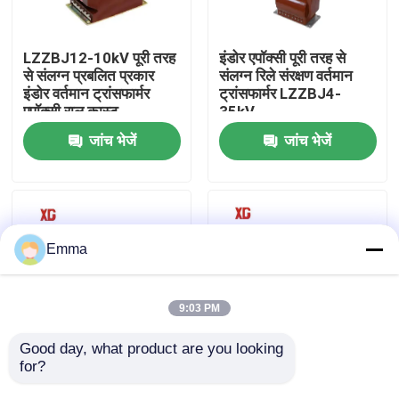
कारखाना भ्रमण
LZZBJ12-10kV पूरी तरह
इंडोर एपॉक्सी पूरी तरह से
से संलग्न प्रबलित प्रकार
संलग्न रिले संरक्षण वर्तमान
इंडोर वर्तमान ट्रांसफार्मर
ट्रांसफार्मर LZZBJ4-
गुणवत्ता नियंत्रण
एपॉक्सी राल कास्ट
35kV
जांच भेजें
जांच भेजें
संपर्क करें
एक उद्धरण की विनती करे
Emma
एयर लोड ब्रेक स्विच
9:03 PM
SF6 लोड ब्रेक स्विच
Good day, what product are you looking 
for?
एलसीजेड -35 क्यू 35 केवी
LZZW-10kV 50/60 HZ
मैनुअल स्विच सीटी वर्तमान
आउटडोर इलेक्ट्रॉनिक
बिजली वितरण स्विचगियर