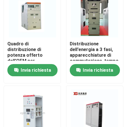
Quadro di
Distribuzione
distribuzione di
dell'energia a 3 fasi,
potenza offerto
apparecchiature di
dall'OEM per
commutazione, tempo
interruttori automatici
di arco inferiore a 3
Invia richiesta
Invia richiesta
sottovuoto o SF6 e
ms per una
temperatura ambiente
distribuzione di
-5°C - 40°C
energia fluida
Casa
Prodotti
Circa noi