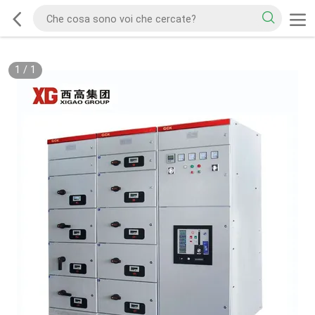
1
/
1