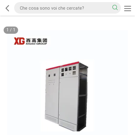
1
/
1