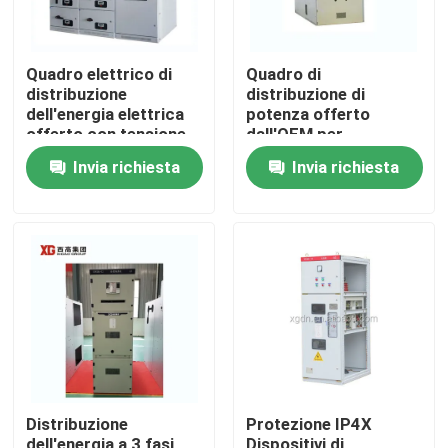
Quadro elettrico di
Quadro di
distribuzione
distribuzione di
dell'energia elettrica
potenza offerto
offerto con tensione
dall'OEM per
nominale fino a 17,5
interruttori automatici
Invia richiesta
Invia richiesta
KV dall'OEM
sottovuoto o SF6 e
temperatura ambiente
-5°C - 40°C
Casa
Prodotti
Distribuzione
Protezione IP4X
Circa noi
dell'energia a 3 fasi,
Dispositivi di