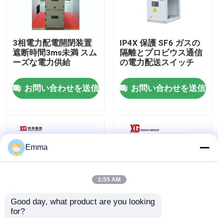
工場旅行
3相電力配電開閉装置
IP4X 保護 SF6 ガスの
遮断時間3ms未満 スム
隔離とプロビウス通信
品質管理
ーズな電力供給
の電力配送スイッチ
お問い合わせを送信
お問い合わせを送信
私達に連絡しなさい
引用を要求しなさい
Emma
空力荷重の壊れ目スイッチ
1:55 AM
SF6負荷壊れ目スイッチ
Good day, what product are you looking 
for?
電力配分の開閉装置
高度な遮断器技術を備
交流電力の配分の開閉