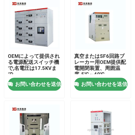
OEMによって提供され
真空またはSF6回路ブ
る電源配送スイッチ機
レーカー用OEM提供配
で,名電圧は17.5KVま
電開閉装置、周囲温
で
度-5℃～40℃
お問い合わせを送信
お問い合わせを送信
家
プロダクト
私達について