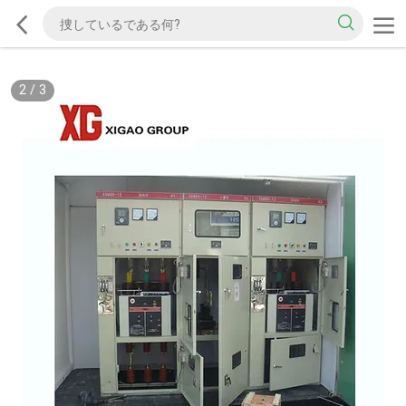
2
/
3