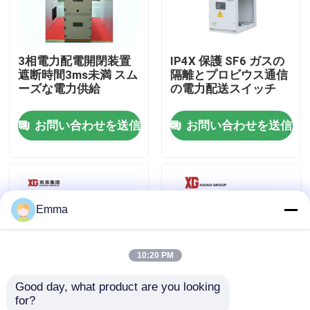
工場旅行
3相電力配電開閉装置
IP4X 保護 SF6 ガスの
遮断時間3ms未満 スム
隔離とプロビウス通信
品質管理
ーズな電力供給
の電力配送スイッチ
お問い合わせを送信
お問い合わせを送信
私達に連絡しなさい
引用を要求しなさい
Emma
空力荷重の壊れ目スイッチ
10:20 PM
SF6負荷壊れ目スイッチ
Good day, what product are you looking 
for?
電力配分の開閉装置
高度な遮断器技術を備
交流電力の配分の開閉