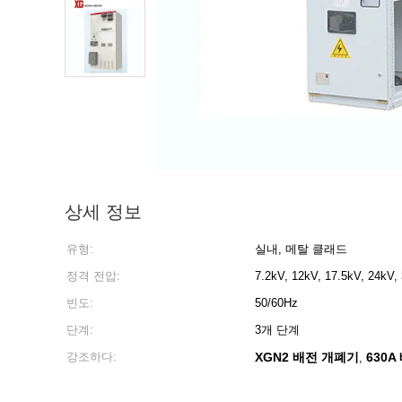
상세 정보
유형:
실내, 메탈 클래드
정격 전압:
7.2kV, 12kV, 17.5kV, 24kV,
빈도:
50/60Hz
단계:
3개 단계
강조하다:
XGN2 배전 개폐기
630
,