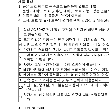
제품 특성:
1. 높은 보호 범주로 금속으로 둘러싸여 별도로 배열
2. 전면 - 캐비닛 보호 및 후면 캐비닛 보호 기능이있는 인
3. 인클로저의 보호 등급은 IP4X에 이르며,
4. 고정, 보호 및 유지 보수의 편의를 위해 인입선 및 인출선을
삼상 AC 50HZ 전기 장비 고전압 스위치 캐비닛은 여러
1
로 만들어집니다.
2
모든 작업은 찬장 문이 닫힌 상태에서 수행되었습니다.
삼
높은 보호 수준은 잡동사니와 해충의 침입을 방지할 수 
4
간단하고 효과적인 "5가지 방지", 오작동을 방지하기 위한
고압 배전 개폐기는 사용자 요구 사항에 따라 VS1(ZN63
5
장착할 수 있습니다.
6
차단기 교체가 간편하고 손수레 호환성이 좋습니다.
7
배전반은 벽에 설치하고 전면에 서비스할 수 있으며 면적
8
케이블실 공간이 풍부하여 다수의 케이블을 연결할 수 있
9
급속 접지 스위치는 접지 및 루프 단락에 사용됩니다.
차단기실, 중계실, 케이블실은 사용자의 요구에 따라 히
10
수 있습니다.
차단기실, 케이블실은 사용자의 요구에 따라 조명장치를
11
니다.
5. 사진 및 그림