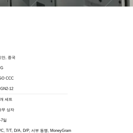
시안, 중국
XG
SO CCC
GN2-12
1개 세트
나무 상자
-7일
/C, T/T, D/A, D/P, 서부 동맹, MoneyGram