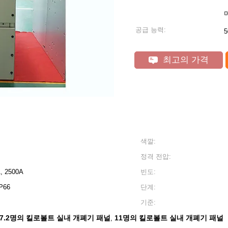
공급 능력:
최고의 가격
색깔:
정격 전압:
A, 2500A
빈도:
IP66
단계:
기준:
7.2명의 킬로볼트 실내 개폐기 패널
11명의 킬로볼트 실내 개폐기 패널
,