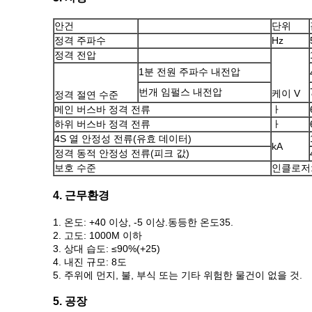
안건
단위
정격 주파수
Hz
정격 전압
1분 전원 주파수 내전압
번개 임펄스 내전압
케이 V
정격 절연 수준
메인 버스바 정격 전류
ㅏ
하위 버스바 정격 전류
ㅏ
4S 열 안정성 전류(유효 데이터)
kA
정격 동적 안정성 전류(피크 값)
보호 수준
인클로저:I
4. 근무환경
1. 온도: +40 이상, -5 이상.동등한 온도35.
2. 고도: 1000M 이하
3. 상대 습도: ≤90%(+25)
4. 내진 규모: 8도
5. 주위에 먼지, 불, 부식 또는 기타 위험한 물건이 없을 것.
5. 공장