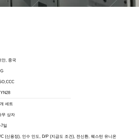
서안, 중국
XG
SO,CCC
KYN28
1개 세트
나무 상자
-7일
L/C (신용장), 인수 인도, D/P (지급도 조건), 전신환, 웨스턴 유니온,